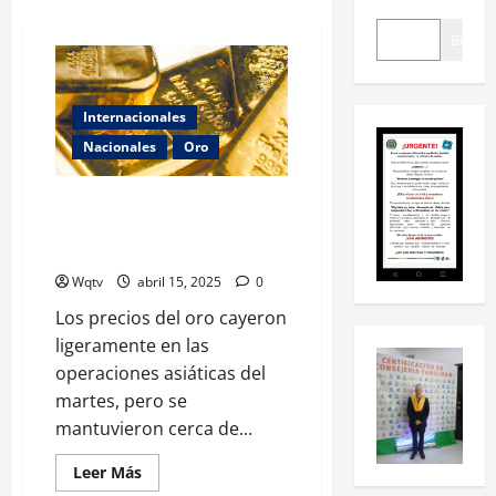
Buscar
Internacionales
Nacionales
Oro
Oro toca máximos pero
retrocede tras pausa de varios
aranceles
Wqtv
abril 15, 2025
0
Los precios del oro cayeron
ligeramente en las
operaciones asiáticas del
martes, pero se
mantuvieron cerca de...
Leer Más