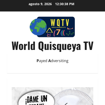
agosto 9, 2026
12:30:39 PM
World Quisqueya TV
P
ayed
A
dversiting