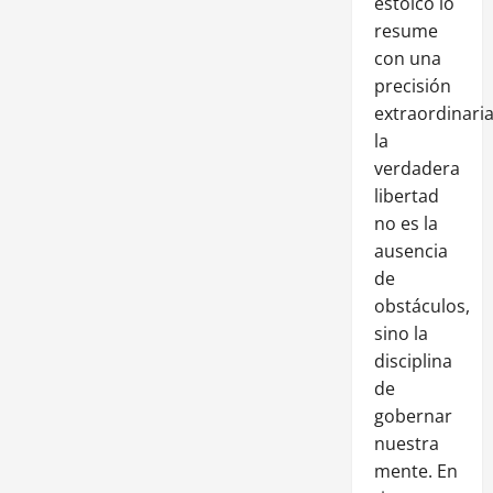
estoico lo
resume
con una
precisión
extraordinaria
la
verdadera
libertad
no es la
ausencia
de
obstáculos,
sino la
disciplina
de
gobernar
nuestra
mente. En