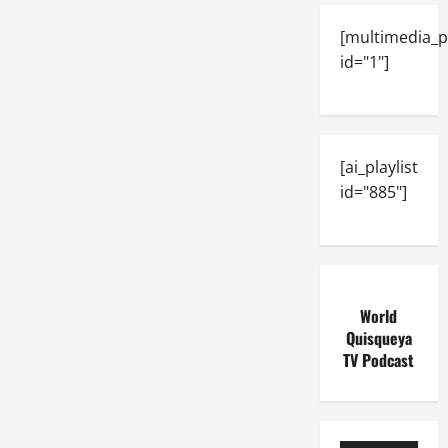
[multimedia_p
id="1"]
[ai_playlist
id="885"]
World
Quisqueya
TV Podcast