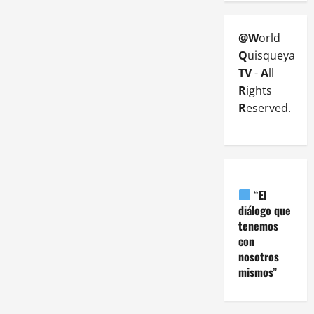
@W
orld
Q
uisqueya
TV
-
A
ll
R
ights
R
eserved.
“El
diálogo que
tenemos
con
nosotros
mismos”