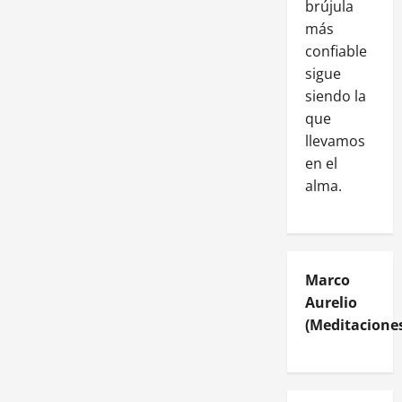
brújula
más
confiable
sigue
siendo la
que
llevamos
en el
alma.
Marco
Aurelio
(Meditaciones