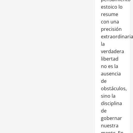
estoico lo
resume
con una
precisión
extraordinaria
la
verdadera
libertad
no es la
ausencia
de
obstáculos,
sino la
disciplina
de
gobernar
nuestra
mente. En