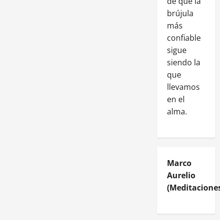
de que la
brújula
más
confiable
sigue
siendo la
que
llevamos
en el
alma.
Marco
Aurelio
(Meditaciones