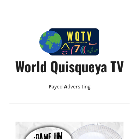
World Quisqueya TV
P
ayed
A
dversiting