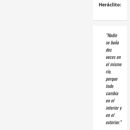
Heráclito:
“Nadie
se baña
dos
veces en
el mismo
río,
porque
todo
cambia
en el
interior y
en el
exterior.”