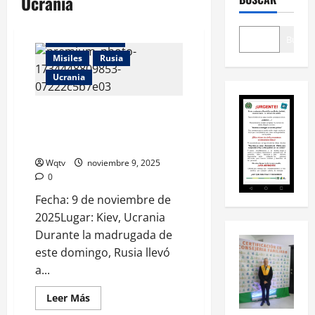
Ucrania
Internacionales
Buscar
Misiles
Rusia
Ucrania
Rusia lanza ataques contra
plantas de la industria militar
en Ucrania
Wqtv
noviembre 9, 2025
0
Fecha: 9 de noviembre de
2025Lugar: Kiev, Ucrania
Durante la madrugada de
este domingo, Rusia llevó
a...
Leer Más