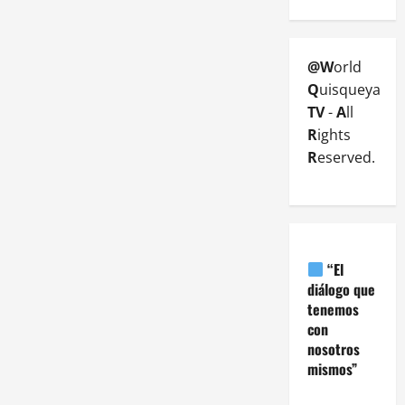
@W
orld
Q
uisqueya
TV
-
A
ll
R
ights
R
eserved.
“El
diálogo que
tenemos
con
nosotros
mismos”