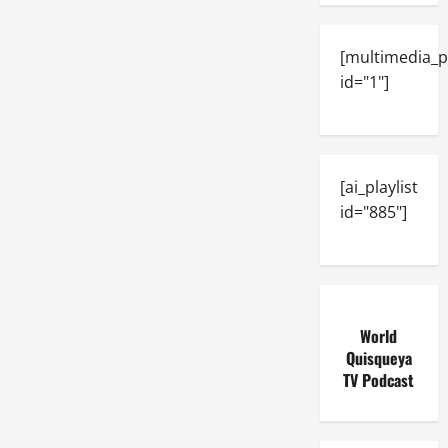
[multimedia_p
id="1"]
[ai_playlist
id="885"]
World
Quisqueya
TV Podcast