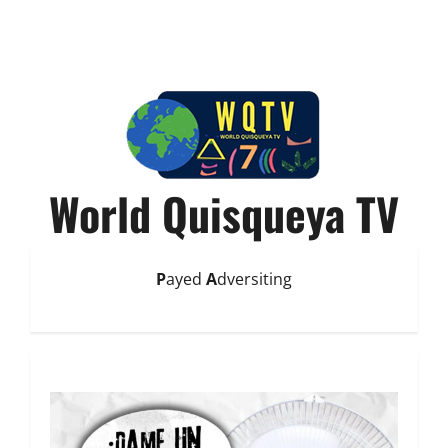
World Quisqueya TV
P
ayed
A
dversiting