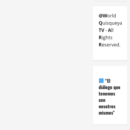
@W
orld
Q
uisqueya
TV
-
A
ll
R
ights
R
eserved.
“El
diálogo que
tenemos
con
nosotros
mismos”