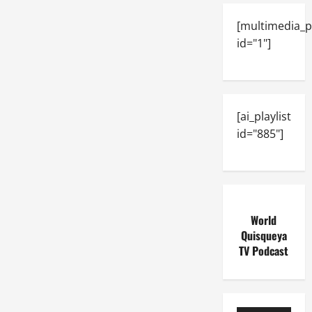
[multimedia_p
id="1"]
[ai_playlist
id="885"]
World
Quisqueya
TV Podcast