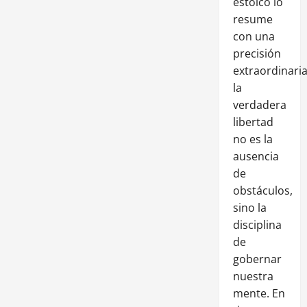
estoico lo
resume
con una
precisión
extraordinaria
la
verdadera
libertad
no es la
ausencia
de
obstáculos,
sino la
disciplina
de
gobernar
nuestra
mente. En