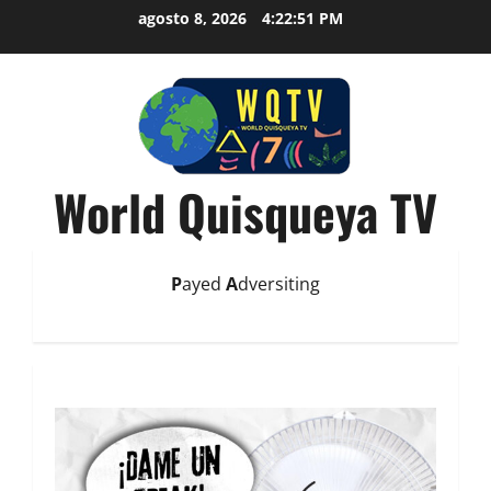
agosto 8, 2026
4:22:52 PM
World Quisqueya TV
P
ayed
A
dversiting