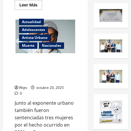
Leer Más
Actualidad
Adolescentes
Artista Urbano
Muerte
Nacionales
Condenan a cinco años de
prisión al exponente urbano «El
Crok» por la muerte de una
menor de edad
Wqtv
octubre 20, 2025
0
Junto al exponente urbano
también fueron
sentenciadas tres mujeres
por el hecho ocurrido en