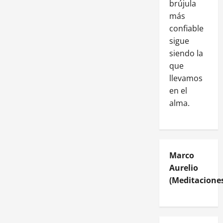
brújula
más
confiable
sigue
siendo la
que
llevamos
en el
alma.
Marco
Aurelio
(Meditaciones