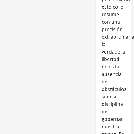
estoico lo
resume
con una
precisión
extraordinaria
la
verdadera
libertad
no es la
ausencia
de
obstáculos,
sino la
disciplina
de
gobernar
nuestra
mente. En