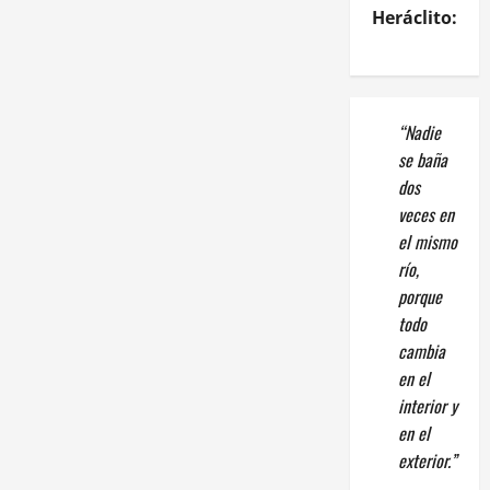
Heráclito:
“Nadie
se baña
dos
veces en
el mismo
río,
porque
todo
cambia
en el
interior y
en el
exterior.”