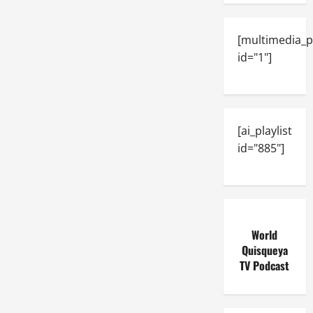
[multimedia_p
id="1"]
[ai_playlist
id="885"]
World
Quisqueya
TV Podcast