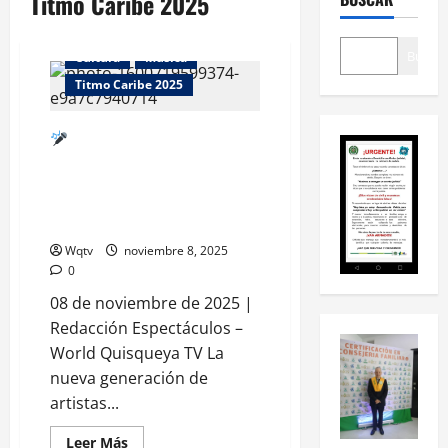
Titmo Caribe 2025
Buscar
Cultura
Musica
Titmo Caribe 2025
“Ritmo Caribe 2025”:
artistas dominicanos se
preparan para conquistar
nuevos escenarios
internacionales
Wqtv
noviembre 8, 2025
0
08 de noviembre de 2025 |
Redacción Espectáculos –
World Quisqueya TV La
nueva generación de
artistas...
Leer Más