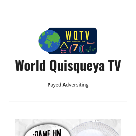
World Quisqueya TV
P
ayed
A
dversiting