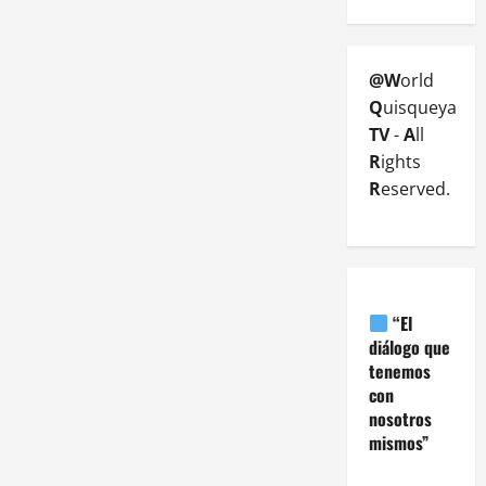
@W
orld
Q
uisqueya
TV
-
A
ll
R
ights
R
eserved.
“El
diálogo que
tenemos
con
nosotros
mismos”