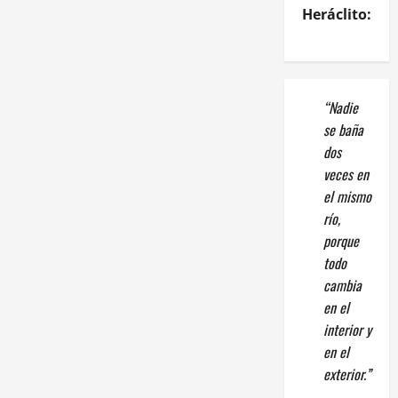
Heráclito:
“Nadie
se baña
dos
veces en
el mismo
río,
porque
todo
cambia
en el
interior y
en el
exterior.”