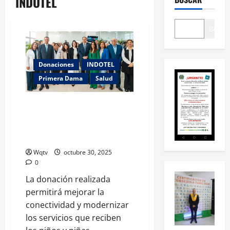
INDOTEL
Buscar
Donaciones
INDOTEL
Primera Dama
Salud
Primera dama Raquel Arbaje
impulsa donación de Indotel
para el Oncopediátrico Uniendo
Voluntades
Wqtv
octubre 30, 2025
0
La donación realizada
permitirá mejorar la
conectividad y modernizar
los servicios que reciben