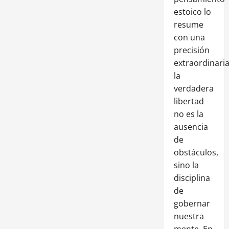
estoico lo
resume
con una
precisión
extraordinaria
la
verdadera
libertad
no es la
ausencia
de
obstáculos,
sino la
disciplina
de
gobernar
nuestra
mente. En