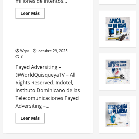
millones de intentos...
INDOTEL
Nacionales
Leer Más
Payed Adversiting
Resumen Dajabón INDOTEL,
Soberanía 4 0 Sonan DO
Wqtv
octubre 29, 2025
0
Payed Adversiting –
@WorldQuisqueyaTV – All
Rights Reserved. Indotel,
Instituto Dominicano de las
Telecomunicaciones Payed
Adversiting –...
Leer Más