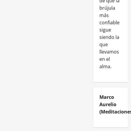
de que la
brújula
más
confiable
sigue
siendo la
que
llevamos
en el
alma.
Marco
Aurelio
(Meditaciones