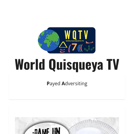
World Quisqueya TV
P
ayed
A
dversiting