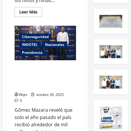
los niños y niñas...
Leer Más
Ciberseguridad
INDOTEL
Nacionales
Presidencia
Indotel impulsa formación en
ciberseguridad tras mil
millones de intentos de
ciberataques en RD
Wqtv
octubre 30, 2025
0
Gómez Mazara reveló que
solo el año pasado el país
recibió alrededor de mil