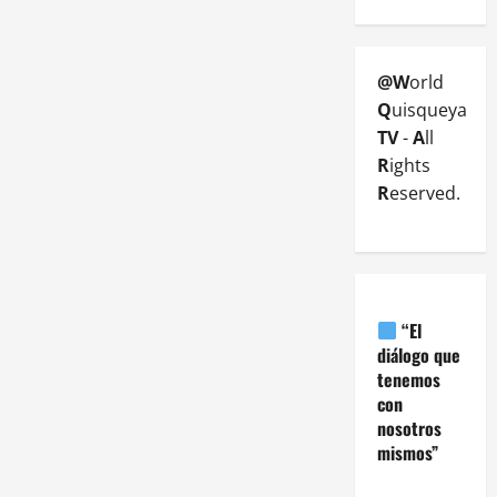
@W
orld
Q
uisqueya
TV
-
A
ll
R
ights
R
eserved.
“El
diálogo que
tenemos
con
nosotros
mismos”