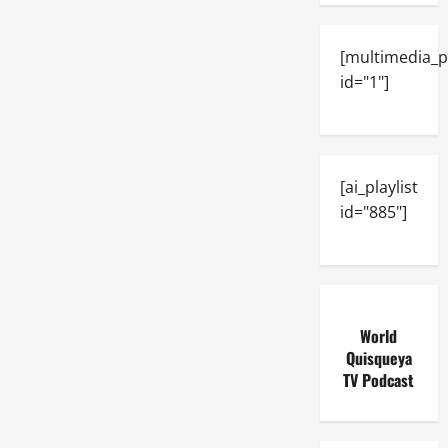
[multimedia_p
id="1"]
[ai_playlist
id="885"]
World
Quisqueya
TV Podcast