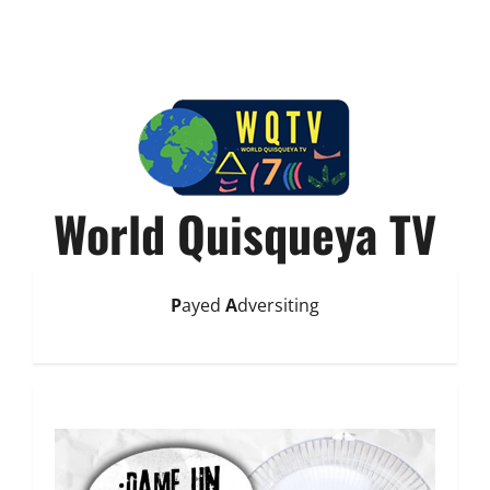
World Quisqueya TV
P
ayed
A
dversiting