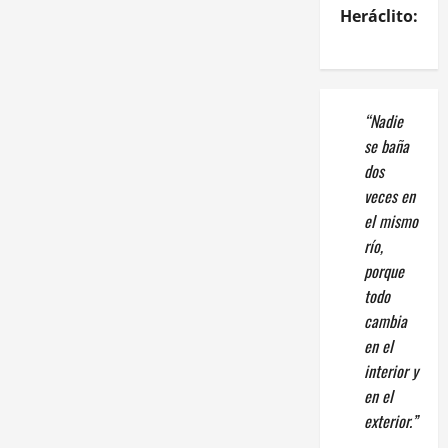
Heráclito:
“Nadie
se baña
dos
veces en
el mismo
río,
porque
todo
cambia
en el
interior y
en el
exterior.”