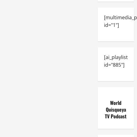
[multimedia_p
id="1"]
[ai_playlist
id="885"]
World
Quisqueya
TV Podcast