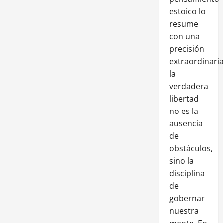
estoico lo
resume
con una
precisión
extraordinaria
la
verdadera
libertad
no es la
ausencia
de
obstáculos,
sino la
disciplina
de
gobernar
nuestra
mente. En