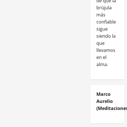
de que la
brújula
más
confiable
sigue
siendo la
que
llevamos
en el
alma.
Marco
Aurelio
(Meditaciones