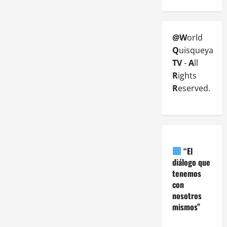
@W
orld
Q
uisqueya
TV
-
A
ll
R
ights
R
eserved.
“El
diálogo que
tenemos
con
nosotros
mismos”