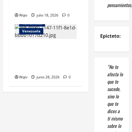
pensamientos.
campaña inolvidable
Wqtv
Internacionales
julio 18, 2026
0
Terremotos
Venezuela
Epicteto:
Venezuela enfrenta nuevos
desafíos en medio de la
reconstrucción y la
“No te
incertidumbre
afecta lo
Wqtv
junio 28, 2026
0
que te
sucede,
sino lo
que te
dices a
ti mismo
sobre lo