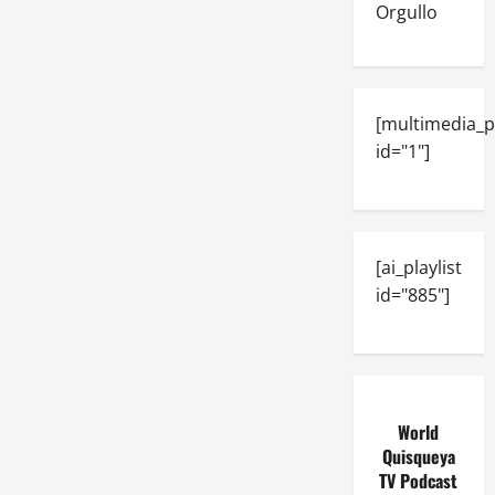
Orgullo
[multimedia_p
id="1"]
[ai_playlist
id="885"]
World
Quisqueya
TV Podcast