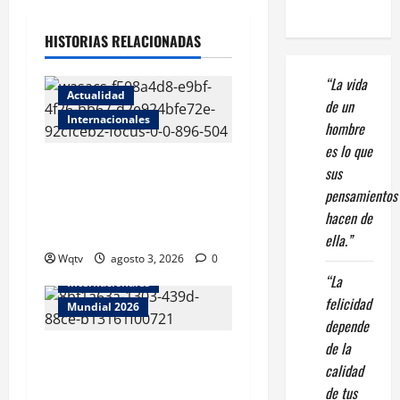
HISTORIAS RELACIONADAS
“La vida
Actualidad
de un
Internacionales
hombre
es lo que
Elon Musk reacciona a
sus
comparación de la verja
pensamientos
fronteriza entre RD y Haití
hacen de
con la de Gaza
ella.”
Wqtv
Deportes
agosto 3, 2026
FIFA
0
“La
Internacionales
felicidad
Mundial 2026
depende
de la
España y Argentina se
calidad
enfrentarán en la gran final
de tus
del Mundial 2026 tras una