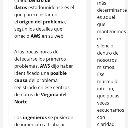
citado
centro de
más
datos
estadounidense es el
determinante
que parece estar en
es aquel
el
origen del problema
,
que
según los detalles que
mantenemos
ofreció
AWS
en su web.
en
silencio,
A las pocas horas de
dentro de
detectarse los primeros
nosotros
problemas,
AWS
dijo haber
mismos.
identificado una
posible
Ese
causa
del problema
murmullo
registrado en ese centros
interno,
de datos de
Virginia del
que pocas
Norte
.
veces
escuchamos
con
Los
ingenieros
se pusieron
claridad,
de inmediato a trabajar