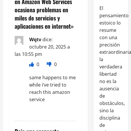
en Amazon Web Services
El
ocasiona problemas en
pensamiento
miles de servicios y
estoico lo
aplicaciones en internet
»
resume
con una
Wqtv
dice:
precisión
octubre 20, 2025 a
extraordinaria
las 10:55 pm
la
0
0
verdadera
libertad
same happens to me
no es la
while i’ve tried to
ausencia
reach this amazon
de
service
obstáculos,
sino la
RESPONDER
disciplina
de