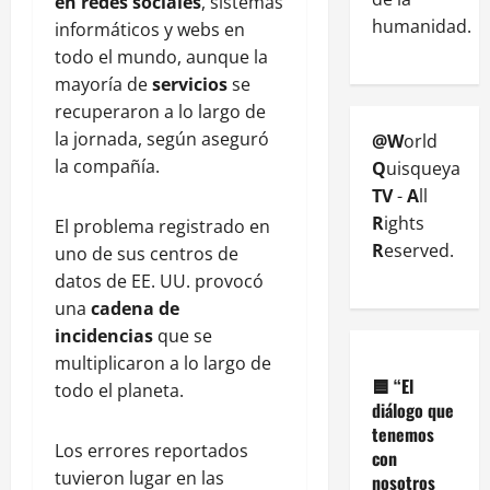
en redes sociales
, sistemas
humanidad.
informáticos y webs en
todo el mundo, aunque la
mayoría de
servicios
se
recuperaron a lo largo de
la jornada, según aseguró
@W
orld
la compañía.
Q
uisqueya
TV
-
A
ll
R
ights
El problema registrado en
R
eserved.
uno de sus centros de
datos de EE. UU. provocó
una
cadena de
incidencias
que se
multiplicaron a lo largo de
🟦
“El
todo el planeta.
diálogo que
tenemos
Los errores reportados
con
tuvieron lugar en las
nosotros