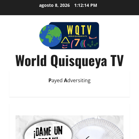
agosto 8, 2026
1:12:15 PM
World Quisqueya TV
P
ayed
A
dversiting