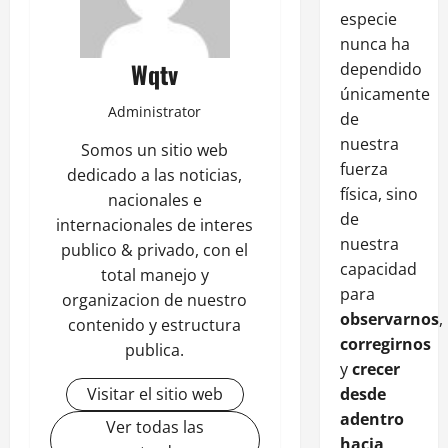
especie
nunca ha
Wqtv
dependido
únicamente
Administrator
de
nuestra
Somos un sitio web
fuerza
dedicado a las noticias,
física, sino
nacionales e
de
internacionales de interes
nuestra
publico & privado, con el
capacidad
total manejo y
para
organizacion de nuestro
observarnos
,
contenido y estructura
corregirnos
publica.
y
crecer
desde
Visitar el sitio web
adentro
Ver todas las
hacia