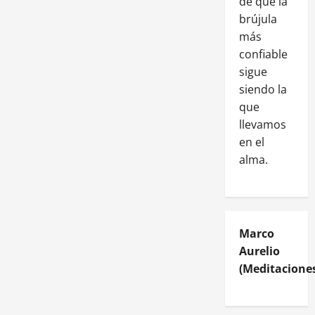
de que la
brújula
más
confiable
sigue
siendo la
que
llevamos
en el
alma.
Marco
Aurelio
(Meditaciones