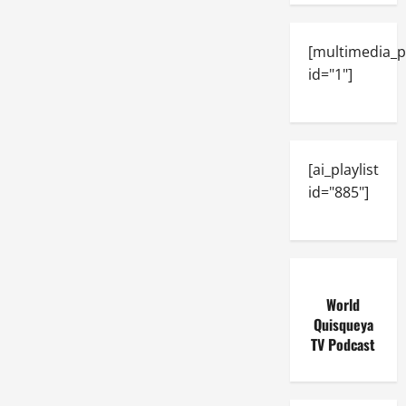
[multimedia_p
id="1"]
[ai_playlist
id="885"]
World
Quisqueya
TV Podcast