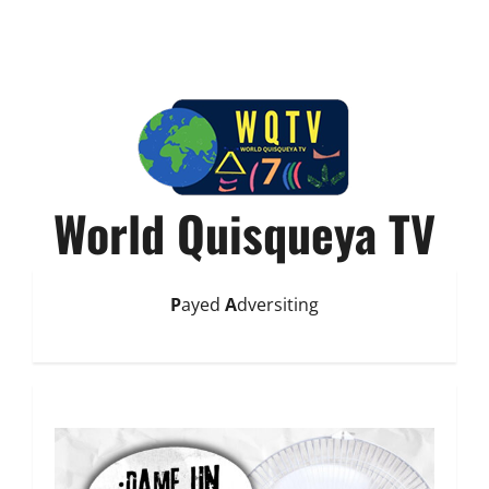
World Quisqueya TV
P
ayed
A
dversiting