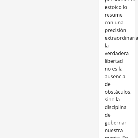
estoico lo
resume
con una
precisión
extraordinaria
la
verdadera
libertad
no es la
ausencia
de
obstáculos,
sino la
disciplina
de
gobernar
nuestra
mente. En