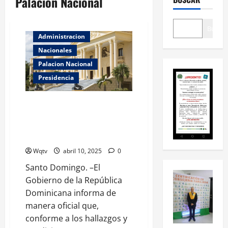
Palacion Nacional
Buscar
Administracion
Nacionales
Palacion Nacional
Presidencia
Autoridades anuncian que inicia
una nueva etapa en la zona
afectada, sin detener las
labores de rescate
Wqtv
abril 10, 2025
0
Santo Domingo. –El
Gobierno de la República
Dominicana informa de
manera oficial que,
conforme a los hallazgos y