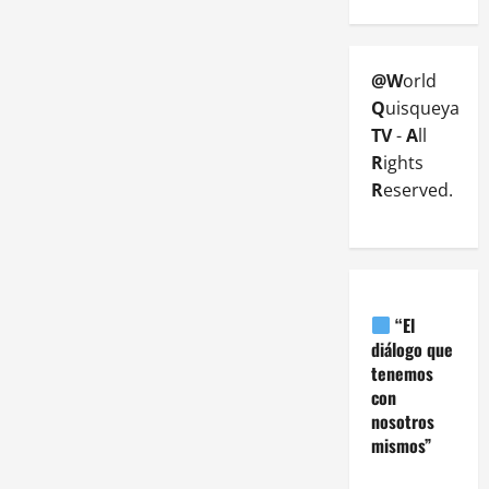
@W
orld
Q
uisqueya
TV
-
A
ll
R
ights
R
eserved.
“El
diálogo que
tenemos
con
nosotros
mismos”