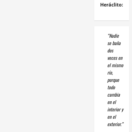
Heráclito:
“Nadie
se baña
dos
veces en
el mismo
río,
porque
todo
cambia
en el
interior y
en el
exterior.”