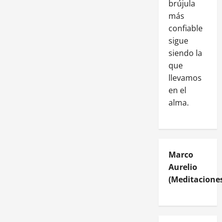
brújula
más
confiable
sigue
siendo la
que
llevamos
en el
alma.
Marco
Aurelio
(Meditaciones