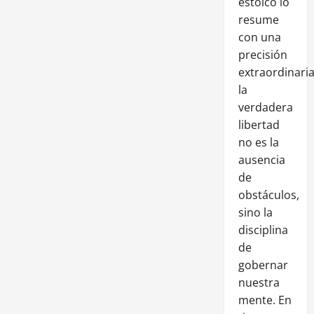
estoico lo
resume
con una
precisión
extraordinaria
la
verdadera
libertad
no es la
ausencia
de
obstáculos,
sino la
disciplina
de
gobernar
nuestra
mente. En