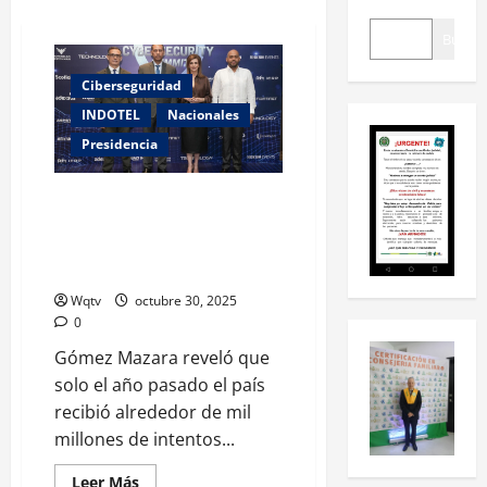
Buscar
Ciberseguridad
INDOTEL
Nacionales
Presidencia
Indotel impulsa formación en
ciberseguridad tras mil
millones de intentos de
ciberataques en RD
Wqtv
octubre 30, 2025
0
Gómez Mazara reveló que
solo el año pasado el país
recibió alrededor de mil
millones de intentos...
Leer Más