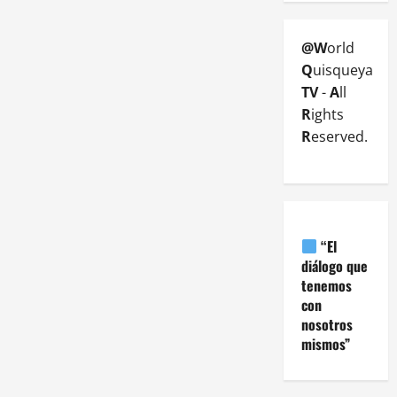
@W
orld
Q
uisqueya
TV
-
A
ll
R
ights
R
eserved.
“El
diálogo que
tenemos
con
nosotros
mismos”