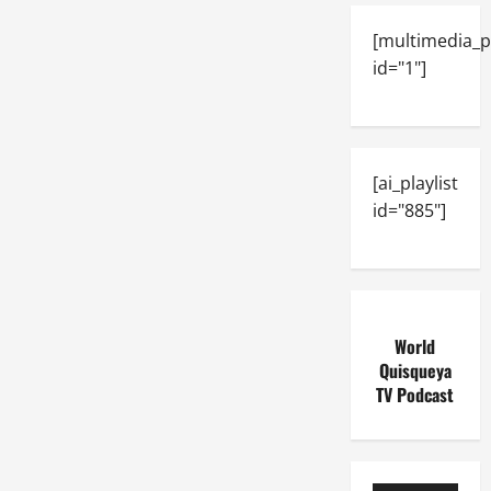
[multimedia_p
id="1"]
[ai_playlist
id="885"]
World
Quisqueya
TV Podcast