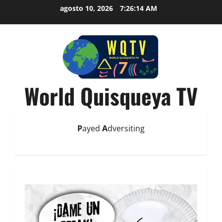
agosto 10, 2026
7:26:15 AM
World Quisqueya TV
P
ayed
A
dversiting