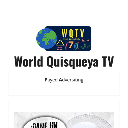
World Quisqueya TV
P
ayed
A
dversiting