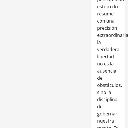
estoico lo
resume
con una
precisión
extraordinaria
la
verdadera
libertad
no es la
ausencia
de
obstáculos,
sino la
disciplina
de
gobernar
nuestra
mente. En