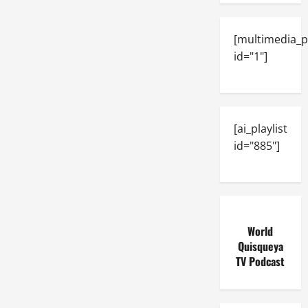
[multimedia_p
id="1"]
[ai_playlist
id="885"]
World
Quisqueya
TV Podcast