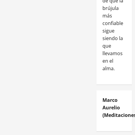
de que la
brújula
más
confiable
sigue
siendo la
que
llevamos
en el
alma.
Marco
Aurelio
(Meditaciones