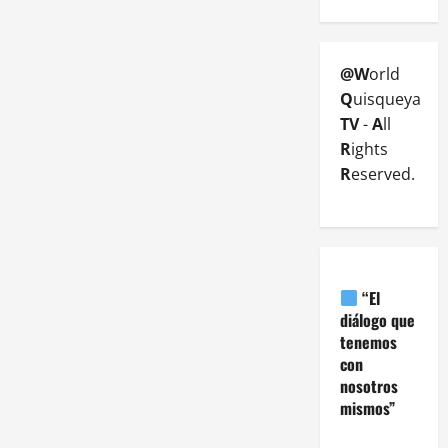
@W
orld
Q
uisqueya
TV
-
A
ll
R
ights
R
eserved.
“El
diálogo que
tenemos
con
nosotros
mismos”