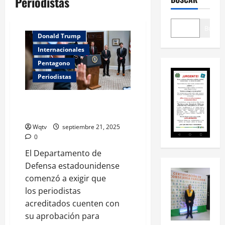
Periodistas
Buscar
Donald Trump
Internacionales
Pentagono
Periodistas
El Pentágono impone nuevas
restricciones a los periodistasp
Wqtv
septiembre 21, 2025
0
El Departamento de
Defensa estadounidense
comenzó a exigir que
los periodistas
acreditados cuenten con
su aprobación para