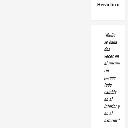
Heráclito:
“Nadie
se baña
dos
veces en
el mismo
río,
porque
todo
cambia
en el
interior y
en el
exterior.”