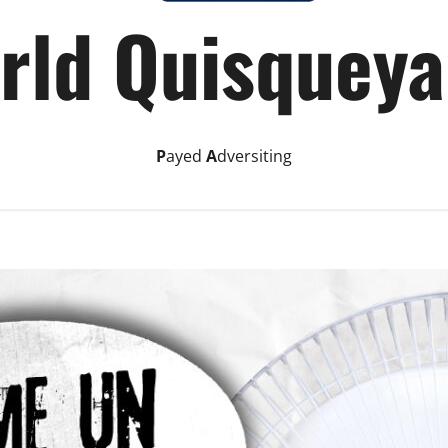
rld Quisqueya
P
ayed
A
dversiting