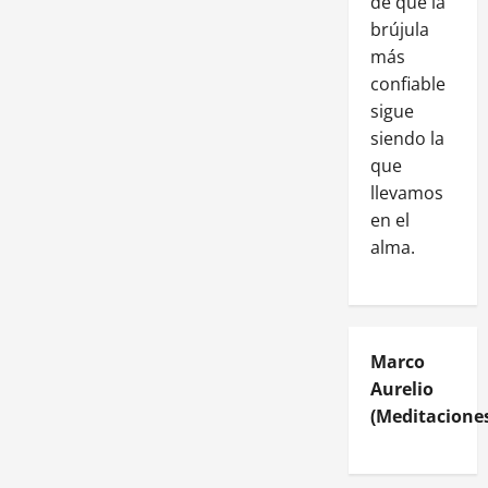
de que la
brújula
más
confiable
sigue
siendo la
que
llevamos
en el
alma.
Marco
Aurelio
(Meditaciones