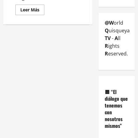
Leer Más
@W
orld
Q
uisqueya
TV
-
A
ll
R
ights
R
eserved.
🟦
“El
diálogo que
tenemos
con
nosotros
mismos”