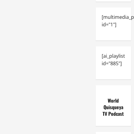
[multimedia_p
id="1"]
[ai_playlist
id="885"]
World
Quisqueya
TV Podcast