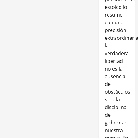
estoico lo
resume
con una
precisión
extraordinaria
la
verdadera
libertad
no es la
ausencia
de
obstáculos,
sino la
disciplina
de
gobernar
nuestra
mente. En