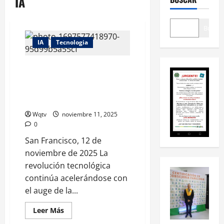
IA
Buscar
IA
Tecnologia
Avance tecnológico 2025:
Inteligencia Artificial redefine
la forma de trabajar en el
mundo
Wqtv
noviembre 11, 2025
0
San Francisco, 12 de
noviembre de 2025 La
revolución tecnológica
continúa acelerándose con
el auge de la...
Leer Más