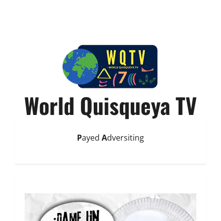
World Quisqueya TV
P
ayed
A
dversiting