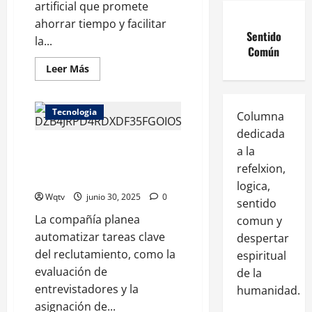
artificial que promete
ahorrar tiempo y facilitar
Sentido
la...
Común
Leer Más
IA
Meta
Tecnologia
Columna
dedicada
Meta apuesta por la inteligencia
a la
artificial en la selección de
refelxion,
personal
logica,
Wqtv
junio 30, 2025
0
sentido
La compañía planea
comun y
automatizar tareas clave
despertar
del reclutamiento, como la
espiritual
evaluación de
de la
entrevistadores y la
humanidad.
asignación de...