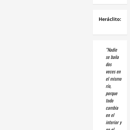
Heráclito:
“Nadie
se baña
dos
veces en
el mismo
río,
porque
todo
cambia
en el
interior y
en el