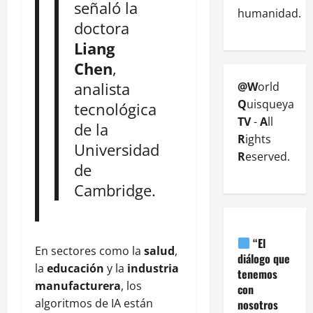
señaló la
humanidad.
doctora
Liang
Chen
,
analista
@W
orld
Q
uisqueya
tecnológica
TV
-
A
ll
de la
R
ights
Universidad
R
eserved.
de
Cambridge.
“El
En sectores como la
salud
,
diálogo que
la
educación
y la
industria
tenemos
manufacturera
, los
con
algoritmos de IA están
nosotros