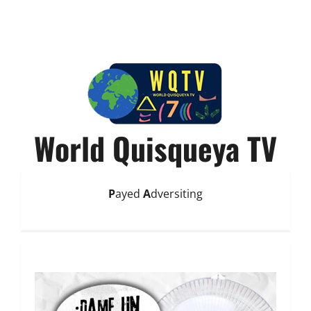
World Quisqueya TV
P
ayed
A
dversiting