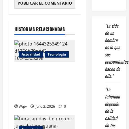
“La vida
HISTORIAS RELACIONADAS
de un
hombre
es lo que
sus
Actualidad
Tecnologia
pensamientos
hacen de
República Dominicana
ella.”
acelera su transformación
digital con nuevas
“La
inversiones en tecnología e
felicidad
innovación
depende
Wqtv
julio 2, 2026
0
de la
calidad
de tus