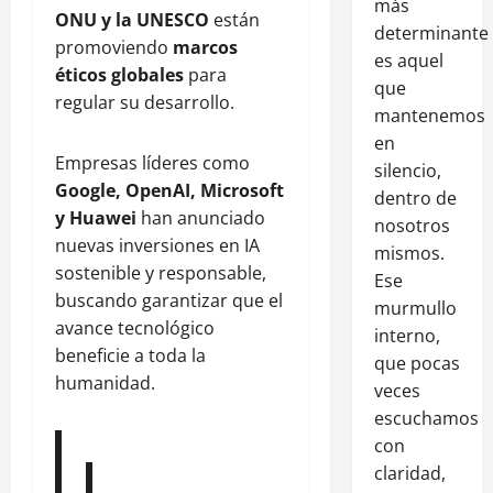
más
ONU y la UNESCO
están
determinante
promoviendo
marcos
es aquel
éticos globales
para
que
regular su desarrollo.
mantenemos
en
Empresas líderes como
silencio,
Google, OpenAI, Microsoft
dentro de
y Huawei
han anunciado
nosotros
nuevas inversiones en IA
mismos.
sostenible y responsable,
Ese
buscando garantizar que el
murmullo
avance tecnológico
interno,
beneficie a toda la
que pocas
humanidad.
veces
escuchamos
con
claridad,