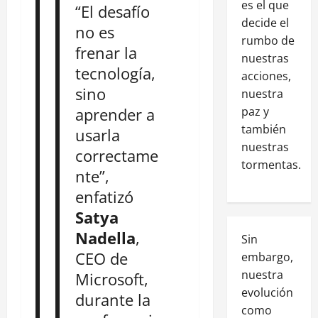
es el que
“El desafío
decide el
no es
rumbo de
frenar la
nuestras
tecnología,
acciones,
sino
nuestra
paz y
aprender a
también
usarla
nuestras
correctame
tormentas.
nte”,
enfatizó
Satya
Nadella
,
Sin
CEO de
embargo,
nuestra
Microsoft,
evolución
durante la
como