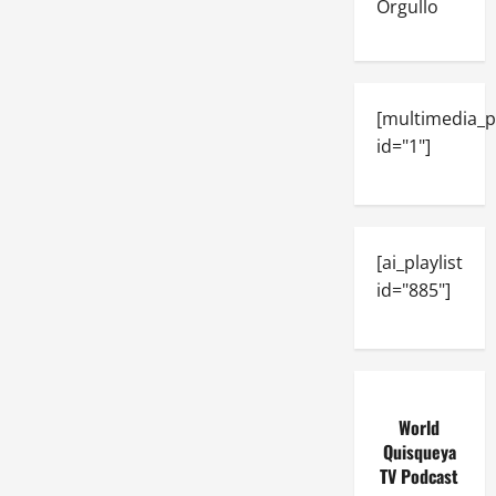
Orgullo
[multimedia_p
id="1"]
[ai_playlist
id="885"]
World
Quisqueya
TV Podcast