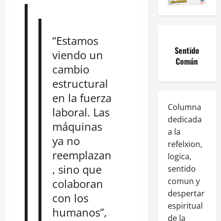
“Estamos
Sentido
viendo un
Común
cambio
estructural
en la fuerza
Columna
laboral. Las
dedicada
máquinas
a la
ya no
refelxion,
reemplazan
logica,
, sino que
sentido
comun y
colaboran
despertar
con los
espiritual
humanos”,
de la