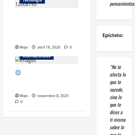
Tecnologia
pensamientos.
República Dominicana
impulsa su transformación
digital con nuevas
Epicteto:
inversiones en tecnología
IA
Wqtv
abril 18, 2026
0
Inteligencia Artificial
Internacionales
“No te
Avances en Inteligencia
afecta lo
Artificial Revolucionan la
que te
Innovación Global
sucede,
Wqtv
noviembre 8, 2025
sino lo
0
que te
dices a
ti mismo
sobre lo
que te