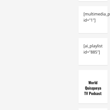
[multimedia_p
id="1"]
[ai_playlist
id="885"]
World
Quisqueya
TV Podcast