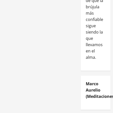
de que la
brújula
más
confiable
sigue
siendo la
que
llevamos
en el
alma.
Marco
Aurelio
(Meditaciones