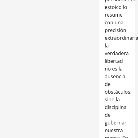
estoico lo
resume
con una
precisión
extraordinaria
la
verdadera
libertad
no es la
ausencia
de
obstáculos,
sino la
disciplina
de
gobernar
nuestra
mente. En