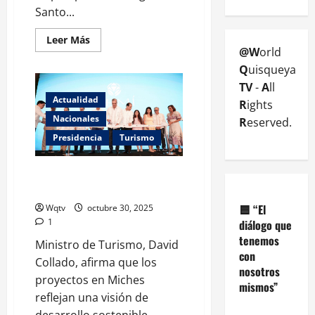
Santo...
Leer Más
@W
orld
Q
uisqueya
TV
-
A
ll
Actualidad
R
ights
Nacionales
R
eserved.
Presidencia
Turismo
Presidente Abinader dice
Miches es hoy una realidad
🟦
“El
Wqtv
octubre 30, 2025
1
diálogo que
tenemos
Ministro de Turismo, David
con
Collado, afirma que los
nosotros
proyectos en Miches
mismos”
reflejan una visión de
desarrollo sostenible...