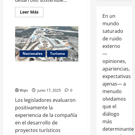
Leer Más
En un
mundo
saturado
de ruido
externo
—
Nacionales
Turismo
opiniones,
apariencias,
Diputados valoran experiencia
del Grupo Puntacana para el
expectativas
desarrollo de Cabo Rojo
ajenas— a
Wqtv
junio 17, 2025
0
menudo
olvidamos
Los legisladores evaluaron
que el
positivamente la
diálogo
experiencia de la compañía
más
en el desarrollo de
determinante
proyectos turísticos