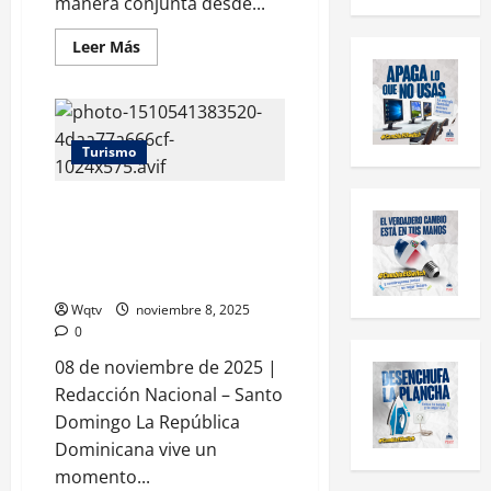
manera conjunta desde...
Leer Más
Turismo
Avance económico y turístico
impulsa a la República
Dominicana hacia su “mejor
año” en el sector visitantes
Wqtv
noviembre 8, 2025
0
08 de noviembre de 2025 |
Redacción Nacional – Santo
Domingo La República
Dominicana vive un
momento...