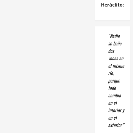
Heráclito:
“Nadie
se baña
dos
veces en
el mismo
río,
porque
todo
cambia
en el
interior y
en el
exterior.”