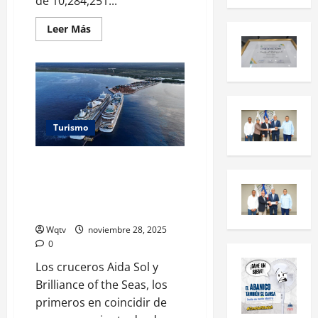
de 10,284,251...
Leer Más
Turismo
Presidente Abinader celebra
llegada histórica de dos
cruceros con 4,679 pasajeros a
Pedernales
Wqtv
noviembre 28, 2025
0
Los cruceros Aida Sol y
Brilliance of the Seas, los
primeros en coincidir de