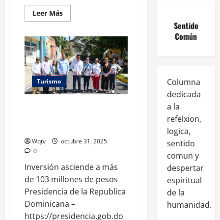
Leer Más
Sentido
Común
Columna
Turismo
dedicada
Ministro David Collado entrega
a la
11 calles reconstruidas en
refelxion,
Ciudad Colonial
logica,
Wqtv
octubre 31, 2025
sentido
0
comun y
Inversión asciende a más
despertar
de 103 millones de pesos
espiritual
Presidencia de la Republica
de la
Dominicana –
humanidad.
https://presidencia.gob.do