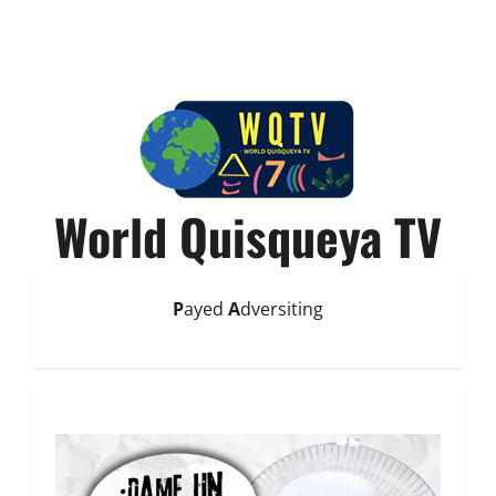
World Quisqueya TV
P
ayed
A
dversiting