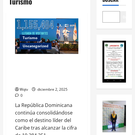
Turismo
Buscar
Turismo
Uncategorized
República Dominicana alcanza
un récord histórico en turismo
con más de 10 millones de
visitantes en 2025
Wqtv
diciembre 2, 2025
0
La República Dominicana
continúa consolidándose
como el destino líder del
Caribe tras alcanzar la cifra