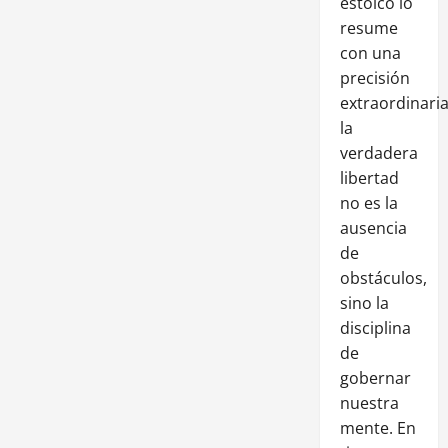
estoico lo
resume
con una
precisión
extraordinaria
la
verdadera
libertad
no es la
ausencia
de
obstáculos,
sino la
disciplina
de
gobernar
nuestra
mente. En