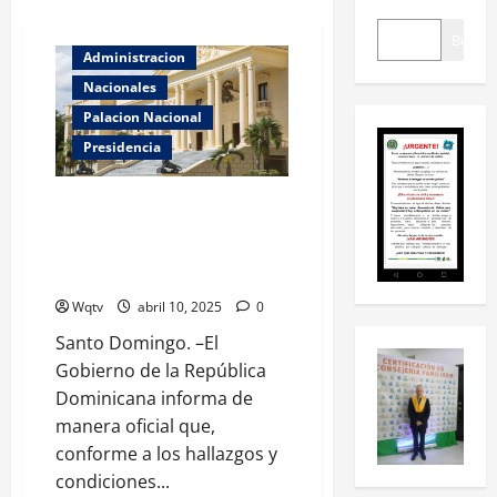
Buscar
Administracion
Nacionales
Palacion Nacional
Presidencia
Autoridades anuncian que inicia
una nueva etapa en la zona
afectada, sin detener las
labores de rescate
Wqtv
abril 10, 2025
0
Santo Domingo. –El
Gobierno de la República
Dominicana informa de
manera oficial que,
conforme a los hallazgos y
condiciones...