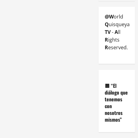
@W
orld
Q
uisqueya
TV
-
A
ll
R
ights
R
eserved.
🟦
“El
diálogo que
tenemos
con
nosotros
mismos”