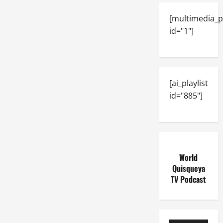
[multimedia_p
id="1"]
[ai_playlist
id="885"]
World
Quisqueya
TV Podcast