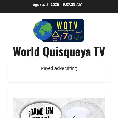
agosto 8, 2026
9:37:40 AM
World Quisqueya TV
P
ayed
A
dversiting