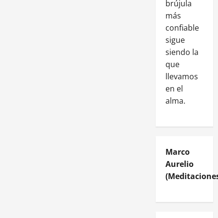
brújula
más
confiable
sigue
siendo la
que
llevamos
en el
alma.
Marco
Aurelio
(Meditaciones