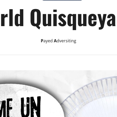
rld Quisqueya
P
ayed
A
dversiting