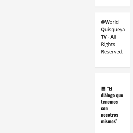
@W
orld
Q
uisqueya
TV
-
A
ll
R
ights
R
eserved.
🟦
“El
diálogo que
tenemos
con
nosotros
mismos”