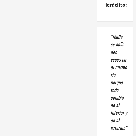
Heráclito:
“Nadie
se baña
dos
veces en
el mismo
río,
porque
todo
cambia
en el
interior y
en el
exterior.”