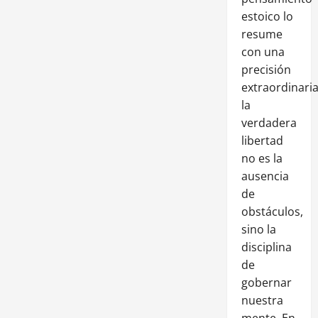
estoico lo
resume
con una
precisión
extraordinaria
la
verdadera
libertad
no es la
ausencia
de
obstáculos,
sino la
disciplina
de
gobernar
nuestra
mente. En