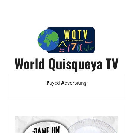
World Quisqueya TV
P
ayed
A
dversiting