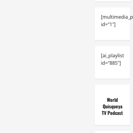
[multimedia_p
id="1"]
[ai_playlist
id="885"]
World
Quisqueya
TV Podcast