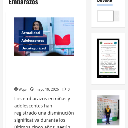
Embarazos
Buscar
Actualidad
Adolescentes
Uncategorized
Los embarazos de niñas y
adolescentes se reducen cerca
de la mitad en los últimos cinco
años
Wqtv
mayo 19, 2026
0
Los embarazos en niñas y
adolescentes han
registrado una disminución
significativa durante los
últimos cinco años, según...