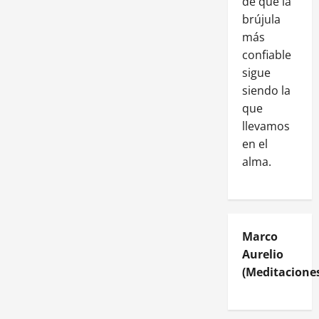
de que la
brújula
más
confiable
sigue
siendo la
que
llevamos
en el
alma.
Marco
Aurelio
(Meditaciones