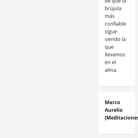
de que la
brújula
más
confiable
sigue
siendo la
que
llevamos
en el
alma.
Marco
Aurelio
(Meditaciones