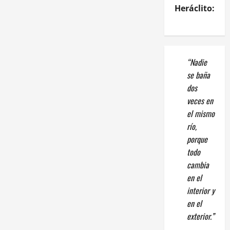
Heráclito:
“Nadie
se baña
dos
veces en
el mismo
río,
porque
todo
cambia
en el
interior y
en el
exterior.”