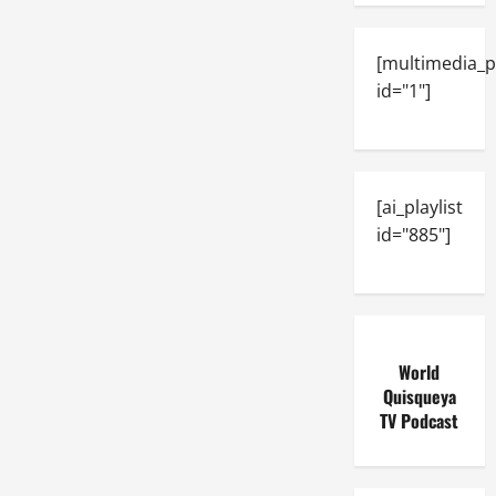
[multimedia_p
id="1"]
[ai_playlist
id="885"]
World
Quisqueya
TV Podcast