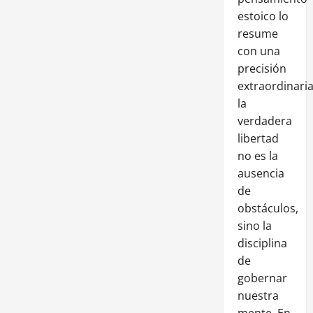
estoico lo
resume
con una
precisión
extraordinaria
la
verdadera
libertad
no es la
ausencia
de
obstáculos,
sino la
disciplina
de
gobernar
nuestra
mente. En