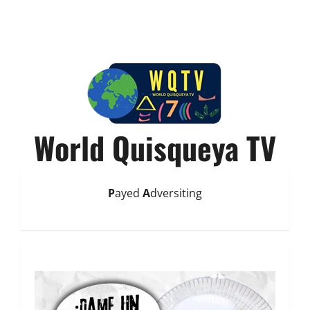
World Quisqueya TV
P
ayed
A
dversiting