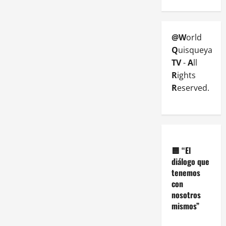
@W
orld
Q
uisqueya
TV
-
A
ll
R
ights
R
eserved.
🟦
“El
diálogo que
tenemos
con
nosotros
mismos”