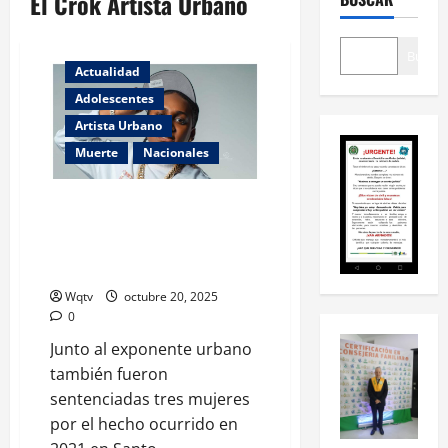
El Crok Artista Urbano
Buscar
Actualidad
Adolescentes
Artista Urbano
Muerte
Nacionales
Condenan a cinco años de
prisión al exponente urbano «El
Crok» por la muerte de una
menor de edad
Wqtv
octubre 20, 2025
0
Junto al exponente urbano
también fueron
sentenciadas tres mujeres
por el hecho ocurrido en