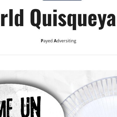
rld Quisqueya
P
ayed
A
dversiting