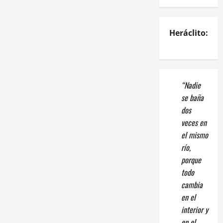
Heráclito:
“Nadie
se baña
dos
veces en
el mismo
río,
porque
todo
cambia
en el
interior y
en el