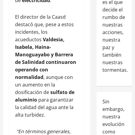
de
electricidad
.
es el que
decide el
El director de la Caasd
rumbo de
destacó que, pese a estos
nuestras
incidentes, los
acciones,
acueductos
Valdesia,
nuestra
Isabela, Haina-
paz y
Manoguayabo y Barrera
también
de Salinidad continuaron
nuestras
operando con
tormentas.
normalidad
, aunque con
un aumento en la
dosificación de
sulfato de
aluminio
para garantizar
Sin
la calidad del agua ante la
embargo,
alta turbidez.
nuestra
evolución
“En términos generales,
como