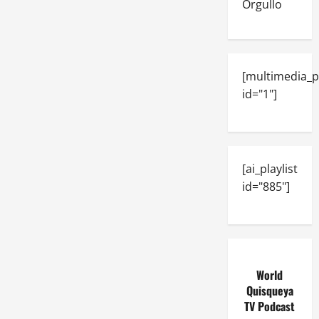
Orgullo
[multimedia_p
id="1"]
[ai_playlist
id="885"]
World
Quisqueya
TV Podcast