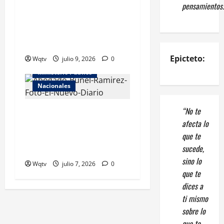
pensamientos.
Informe preliminar revela
cómo se desarrolló la
tragedia del avión que se
incendió en La Romana
Epicteto:
Wqtv
Homicidios
julio 9, 2026
0
MInisterio Publico
Nacionales
“No te
Familia de joven asesinado
afecta lo
por agente policial demandó
que te
civilmente a la PN; aplazan
sucede,
coerción
sino lo
Wqtv
julio 7, 2026
0
que te
dices a
ti mismo
sobre lo
que te