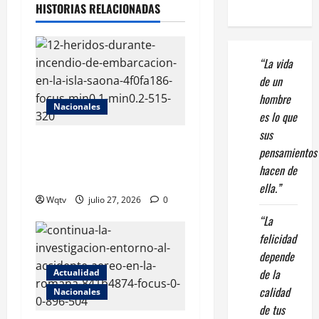
HISTORIAS RELACIONADAS
“La vida
de un
hombre
Nacionales
es lo que
sus
Embarcación se incendia en
pensamientos
isla Saona; reportan al
hacen de
menos 12 heridos
ella.”
Wqtv
julio 27, 2026
0
“La
felicidad
depende
de la
Actualidad
calidad
Nacionales
de tus