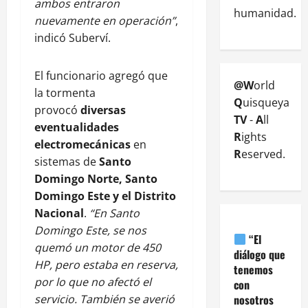
ambos entraron
humanidad.
nuevamente en operación”
,
indicó Suberví.
El funcionario agregó que
@W
orld
la tormenta
Q
uisqueya
provocó
diversas
TV
-
A
ll
eventualidades
R
ights
electromecánicas
en
R
eserved.
sistemas de
Santo
Domingo Norte, Santo
Domingo Este y el Distrito
Nacional
.
“En Santo
Domingo Este, se nos
“El
quemó un motor de 450
diálogo que
HP, pero estaba en reserva,
tenemos
por lo que no afectó el
con
nosotros
servicio. También se averió