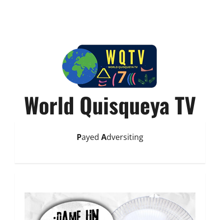
World Quisqueya TV
P
ayed
A
dversiting