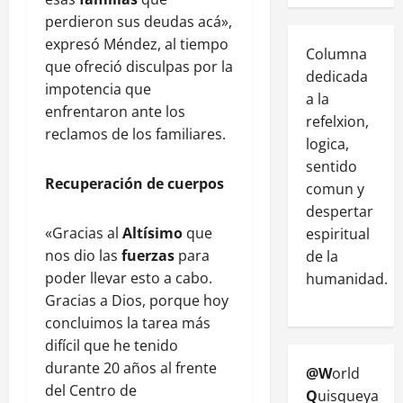
perdieron sus deudas acá»,
expresó Méndez, al tiempo
Columna
que ofreció disculpas por la
dedicada
impotencia que
a la
enfrentaron ante los
refelxion,
reclamos de los familiares.
logica,
sentido
Recuperación de cuerpos
comun y
despertar
«Gracias al
Altísimo
que
espiritual
nos dio las
fuerzas
para
de la
poder llevar esto a cabo.
humanidad.
Gracias a Dios, porque hoy
concluimos la tarea más
difícil que he tenido
durante 20 años al frente
@W
orld
del Centro de
Q
uisqueya