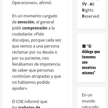
Operaciones», afirmó.
TV
-
A
ll
R
ights
En un momento cargado
R
eserved.
de
emoción
, el general
pidió
comprensión
a la
ciudadanía: «Pido
disculpas, porque cada vez
🟦
“El
que vemos a una persona
diálogo que
reclamar por su deuda o
tenemos
por su pariente, nos
con
llenábamos de impotencia
nosotros
de saber que personas
mismos”
continúan atrapadas y que
no habíamos podido
ayudar».
En un
mundo
El COE informó que
saturado
los
trabajos de