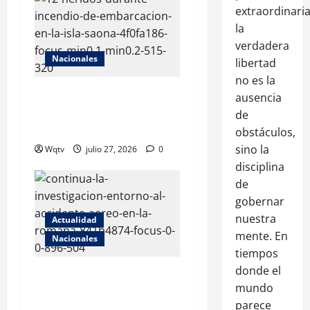
extraordinaria
la
verdadera
Nacionales
libertad
no es la
Embarcación se incendia en
ausencia
isla Saona; reportan al
de
menos 12 heridos
obstáculos,
sino la
Wqtv
julio 27, 2026
0
disciplina
de
gobernar
nuestra
Actualidad
mente. En
Nacionales
tiempos
donde el
Informe preliminar revela
mundo
cómo se desarrolló la
parece
tragedia del avión que se