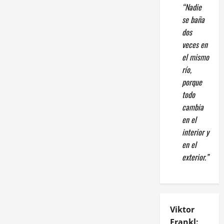
“Nadie
se baña
dos
veces en
el mismo
río,
porque
todo
cambia
en el
interior y
en el
exterior.”
Viktor
Frankl: