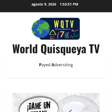
agosto 9, 2026
1:53:52 PM
World Quisqueya TV
P
ayed
A
dversiting