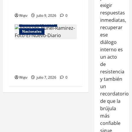
exigir
incendió en La Romana
respuestas
Wqtv
Homicidios
julio 9, 2026
0
inmediatas,
MInisterio Publico
recuperar
Nacionales
ese
diálogo
Familia de joven asesinado
interno es
por agente policial demandó
un acto
civilmente a la PN; aplazan
de
coerción
resistencia
Wqtv
julio 7, 2026
0
y también
un
recordatorio
de que la
brújula
más
confiable
sigue