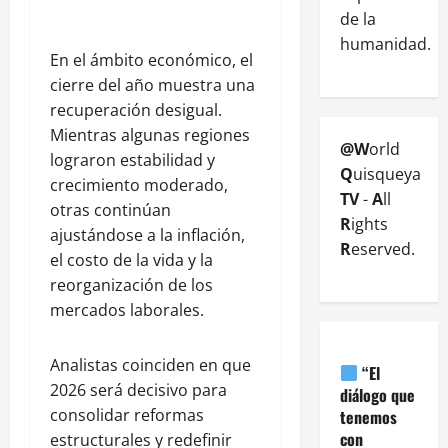
de la
humanidad.
En el ámbito económico, el
cierre del año muestra una
recuperación desigual.
Mientras algunas regiones
@W
orld
lograron estabilidad y
Q
uisqueya
crecimiento moderado,
TV
-
A
ll
otras continúan
R
ights
ajustándose a la inflación,
R
eserved.
el costo de la vida y la
reorganización de los
mercados laborales.
Analistas coinciden en que
“El
2026 será decisivo para
diálogo que
consolidar reformas
tenemos
con
estructurales y redefinir