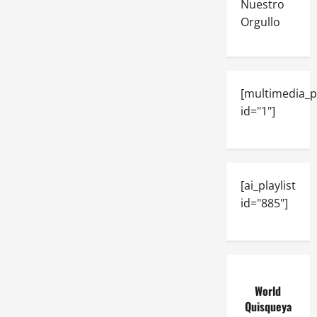
Nuestro
Orgullo
[multimedia_p
id="1"]
[ai_playlist
id="885"]
World
Quisqueya