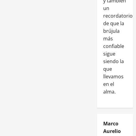
y también
un
recordatorio
de que la
brújula
más
confiable
sigue
siendo la
que
llevamos
en el
alma.
Marco
Aurelio