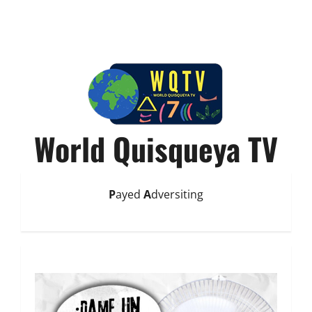
World Quisqueya TV
P
ayed
A
dversiting