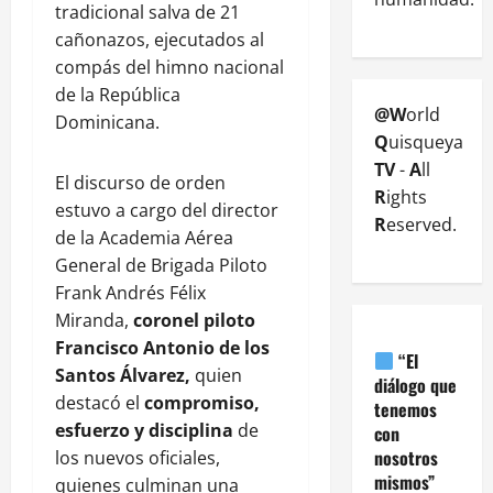
tradicional salva de 21
cañonazos, ejecutados al
compás del himno nacional
de la República
@W
orld
Dominicana.
Q
uisqueya
TV
-
A
ll
El discurso de orden
R
ights
estuvo a cargo del director
R
eserved.
de la Academia Aérea
General de Brigada Piloto
Frank Andrés Félix
Miranda,
coronel piloto
Francisco Antonio de los
“El
Santos Álvarez,
quien
diálogo que
destacó el
compromiso,
tenemos
esfuerzo y disciplina
de
con
nosotros
los nuevos oficiales,
mismos”
quienes culminan una