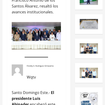
Francisco Antonio de los
Santos Álvarez, resaltó los
avances institucionales.
Freddy A. Rodriguez Echavarria
Wqtv
Santo Domingo Este.-
El
presidente Luis
Abinader
encabezó este