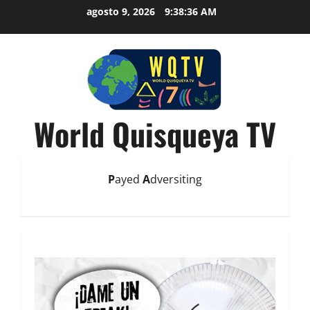
agosto 9, 2026
9:38:37 AM
World Quisqueya TV
P
ayed
A
dversiting