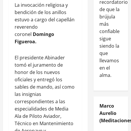
recordatorio
La invocación religiosa y
de que la
bendición de los anillos
brújula
estuvo a cargo del capellán
más
reverendo
confiable
coronel
Domingo
sigue
Figueroa.
siendo la
que
El presidente Abinader
llevamos
tomó el juramento de
en el
honor de los nuevos
alma.
oficiales y entregó los
sables de mando, así como
las insignias
correspondientes a las
Marco
especialidades de Media
Aurelio
Ala de Piloto Aviador,
(Meditaciones
Técnico en Mantenimiento
de Aeronave y