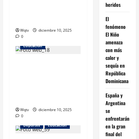
heridos
charla “Activa tu Espíritu
Olímpico” a estudiantes del
El
ITLA
fenómeno
Wqtv
diciembre 10, 2025
El Niño
0
amenaza
Educacion
con más
calor y
Presidente Abinader
sequía en
encabeza la XLIII graduación
República
de 64 nuevos cadetes de la
Dominicana
Policía Nacional formados
bajo el Modelo de
España y
Transformación
Argentina
se
Wqtv
diciembre 10, 2025
0
enfrentarán
en la gran
Deportes
Educacion
final del