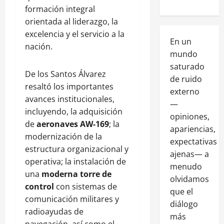
formación integral
orientada al liderazgo, la
excelencia y el servicio a la
En un
nación.
mundo
saturado
De los Santos Álvarez
de ruido
resaltó los importantes
externo
avances institucionales,
—
incluyendo, la adquisición
opiniones,
de
aeronaves AW-169
; la
apariencias,
modernización de la
expectativas
estructura organizacional y
ajenas— a
operativa; la instalación de
menudo
una
moderna torre de
olvidamos
control
con sistemas de
que el
comunicación militares y
diálogo
radioayudas de
más
navegación, así como el