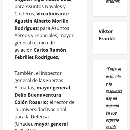
exterior.”
para Asuntos Navales y
Costeros,
vicealmirante
Agustín Alberto Morillo
Rodríguez
; para Asuntos
Viktor
Aéreos y Espaciales, mayor
Frankl:
general técnico de
aviación
Carlos Ramón
Febrillet Rodríguez.
“Entre el
También, el inspector
estímulo
general de las Fuerzas
y la
Armadas,
mayor general
respuesta
Delio Buenaventura
hay un
Colón Rosario;
el rector de
espacio.
la Universidad Nacional
En ese
para la Defensa
espacio
(Unade),
mayor general
reside