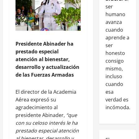
ser
humano
avanza
cuando
aprende a
Presidente Abinader ha
ser
prestado especial
honesto
atención al bienestar,
consigo
desarrollo y actualización
mismo,
de las Fuerzas Armadas
incluso
cuando
esa
El director de la Academia
verdad es
Aérea expresó su
incómoda.
agradecimiento al
presidente Abinader,
“que
con su celoso interés le ha
prestado especial atención
al bienestar, desarrollo y