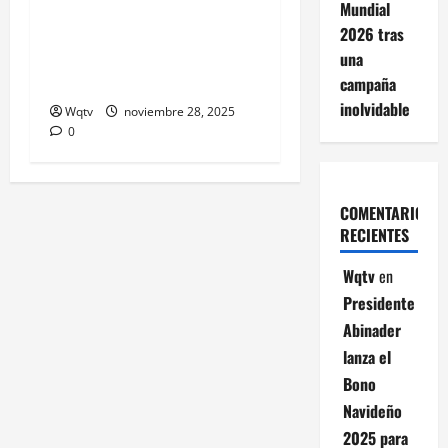
Anuncian ganadores del VIII
Mundial
Concurso Nacional de la
2026 tras
Clase de Educación Física
una
Inefi 2025
campaña
inolvidable
Wqtv
noviembre 28, 2025
0
COMENTARIOS
RECIENTES
Wqtv
en
Presidente
Abinader
lanza el
Bono
Navideño
2025 para