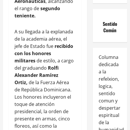
Aeronáuticas
, alcanzando
el rango de
segundo
teniente.
Sentido
Común
A su llegada a la explanada
de la academia aérea, el
jefe de Estado fue
recibido
con los honores
Columna
militares
de estilo, a cargo
dedicada
del graduando
Rolfi
a la
Alexander Ramírez
refelxion,
Ortiz,
de la Fuerza Aérea
logica,
de República Dominicana.
sentido
Los honores incluyeron el
comun y
toque de atención
despertar
presidencial, la orden de
espiritual
presente en armas, cinco
de la
floreos, así como la
humanidad.