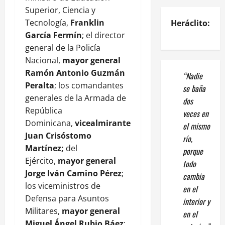
Superior, Ciencia y
Tecnología,
Franklin
Heráclito:
García Fermín
; el director
general de la Policía
Nacional,
mayor general
Ramón Antonio Guzmán
“Nadie
Peralta
; los comandantes
se baña
generales de la Armada de
dos
República
veces en
Dominicana,
vicealmirante
el mismo
Juan Crisóstomo
río,
Martínez;
del
porque
Ejército,
mayor general
todo
Jorge Iván Camino Pérez
;
cambia
los viceministros de
en el
Defensa para Asuntos
interior y
Militares,
mayor general
en el
Miguel Ángel Rubio Báez
;