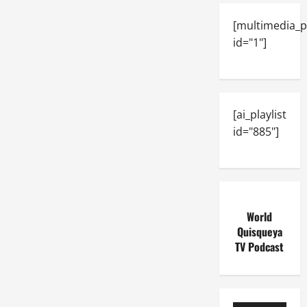
[multimedia_p
id="1"]
[ai_playlist
id="885"]
World
Quisqueya
TV Podcast