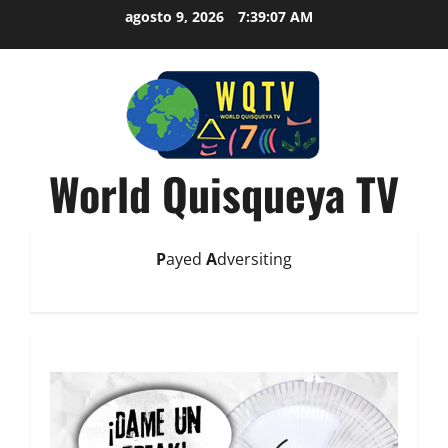
agosto 9, 2026
7:39:08 AM
World Quisqueya TV
P
ayed
A
dversiting