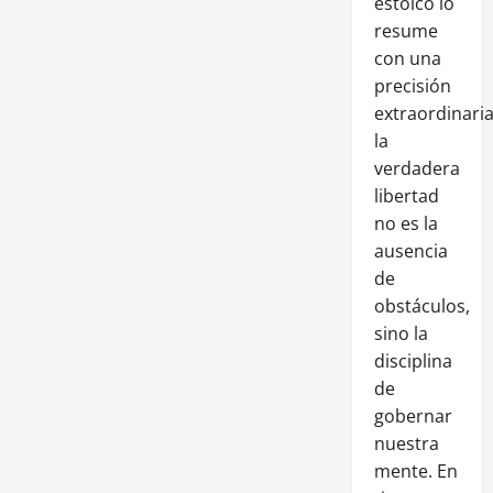
estoico lo
resume
con una
precisión
extraordinaria
la
verdadera
libertad
no es la
ausencia
de
obstáculos,
sino la
disciplina
de
gobernar
nuestra
mente. En