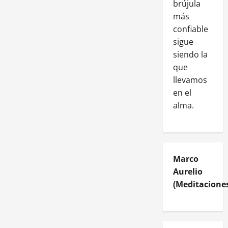
brújula
más
confiable
sigue
siendo la
que
llevamos
en el
alma.
Marco
Aurelio
(Meditaciones