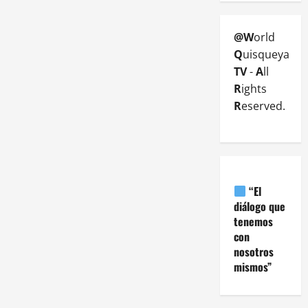
@W
orld
Q
uisqueya
TV
-
A
ll
R
ights
R
eserved.
“El
diálogo que
tenemos
con
nosotros
mismos”