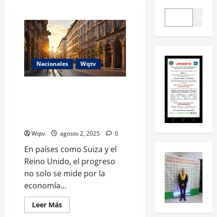
Buscar
Nacionales
Wqtv
La Mentalidad y Actitudes Clave
para que un Dominicano Sea
Parte de una Sociedad
Desarrollada
Wqtv
agosto 2, 2025
0
En países como Suiza y el
Reino Unido, el progreso
no solo se mide por la
economía...
Leer Más