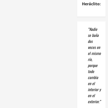
Heráclito:
“Nadie
se baña
dos
veces en
el mismo
río,
porque
todo
cambia
en el
interior y
en el
exterior.”