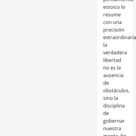
estoico lo
resume
con una
precisión
extraordinaria
la
verdadera
libertad
no es la
ausencia
de
obstáculos,
sino la
disciplina
de
gobernar
nuestra
mente. En