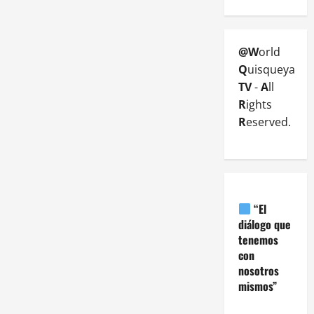
@W
orld
Q
uisqueya
TV
-
A
ll
R
ights
R
eserved.
“El
diálogo que
tenemos
con
nosotros
mismos”