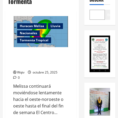
Tormenta
Buscar
Huracan Melisa
Lluvia
Nacionales
Tormenta Tropical
Melissa se convierte en huracán
y se espera que se intensifique
rápidamente
Wqtv
octubre 25, 2025
0
Melissa continuará
moviéndose lentamente
hacia el oeste-noroeste o
oeste hasta el final del fin
de semana El Centro...