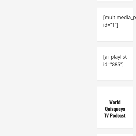
[multimedia_p
id="1"]
[ai_playlist
id="885"]
World
Quisqueya
TV Podcast