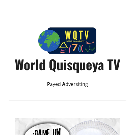
World Quisqueya TV
P
ayed
A
dversiting