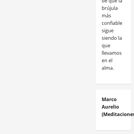
de que la
brújula
más
confiable
sigue
siendo la
que
llevamos
en el
alma.
Marco
Aurelio
(Meditaciones