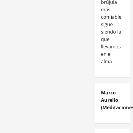
brújula
más
confiable
sigue
siendo la
que
llevamos
en el
alma.
Marco
Aurelio
(Meditaciones