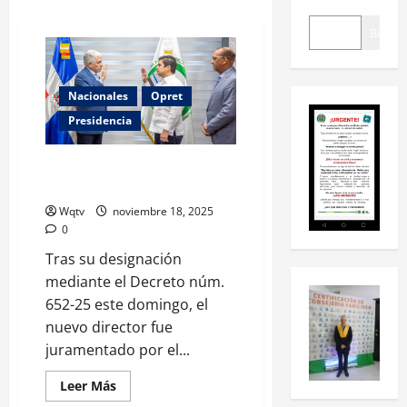
Buscar
Nacionales
Opret
Presidencia
Jhael Isa Tavárez asume como
nuevo director de la Opret
Wqtv
noviembre 18, 2025
0
Tras su designación
mediante el Decreto núm.
652-25 este domingo, el
nuevo director fue
juramentado por el...
Leer Más