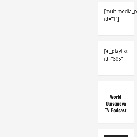
[multimedia_p
id="1"]
[ai_playlist
id="885"]
World
Quisqueya
TV Podcast