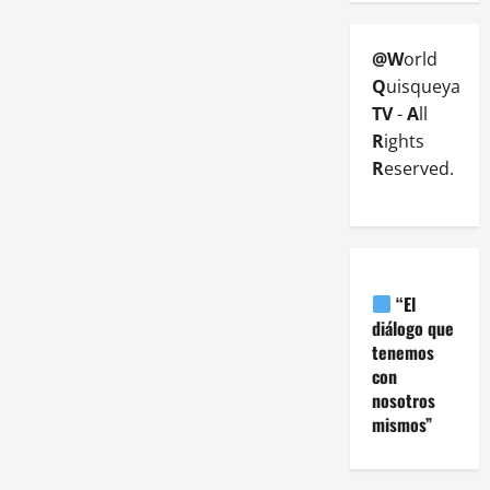
@W
orld
Q
uisqueya
TV
-
A
ll
R
ights
R
eserved.
“El
diálogo que
tenemos
con
nosotros
mismos”