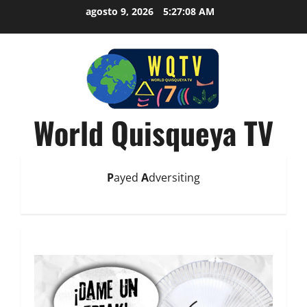
agosto 9, 2026
5:27:09 AM
World Quisqueya TV
P
ayed
A
dversiting