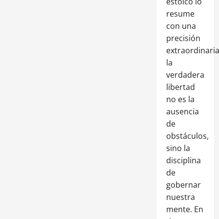
estoico lo
resume
con una
precisión
extraordinaria
la
verdadera
libertad
no es la
ausencia
de
obstáculos,
sino la
disciplina
de
gobernar
nuestra
mente. En