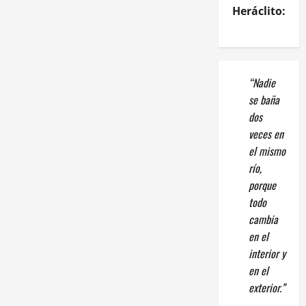
Heráclito:
“Nadie
se baña
dos
veces en
el mismo
río,
porque
todo
cambia
en el
interior y
en el
exterior.”