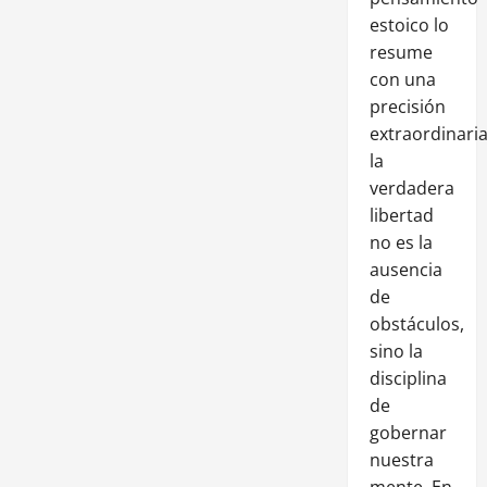
estoico lo
resume
con una
precisión
extraordinaria
la
verdadera
libertad
no es la
ausencia
de
obstáculos,
sino la
disciplina
de
gobernar
nuestra
mente. En