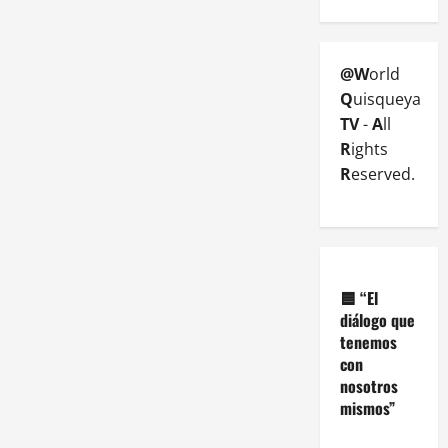
@W
orld
Q
uisqueya
TV
-
A
ll
R
ights
R
eserved.
🟦
“El
diálogo que
tenemos
con
nosotros
mismos”