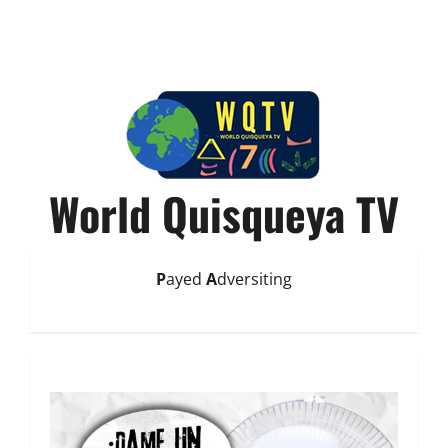
World Quisqueya TV
P
ayed
A
dversiting