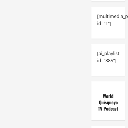
[multimedia_p
id="1"]
[ai_playlist
id="885"]
World
Quisqueya
TV Podcast