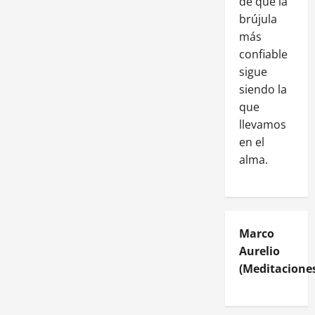
de que la
brújula
más
confiable
sigue
siendo la
que
llevamos
en el
alma.
Marco
Aurelio
(Meditaciones