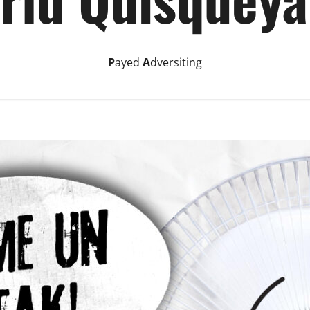
P
ayed
A
dversiting