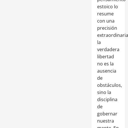
estoico lo
resume
con una
precisión
extraordinaria
la
verdadera
libertad
no es la
ausencia
de
obstáculos,
sino la
disciplina
de
gobernar
nuestra
mente. En