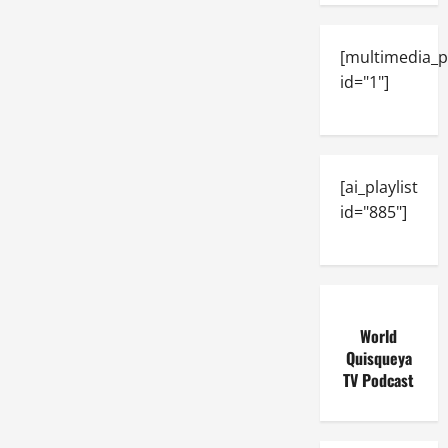
[multimedia_p
id="1"]
[ai_playlist
id="885"]
World
Quisqueya
TV Podcast