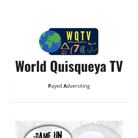
World Quisqueya TV
P
ayed
A
dversiting