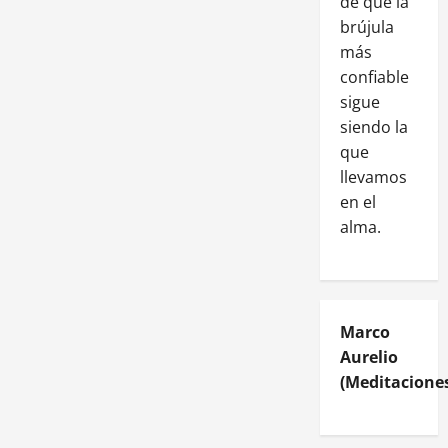
de que la
brújula
más
confiable
sigue
siendo la
que
llevamos
en el
alma.
Marco
Aurelio
(Meditaciones