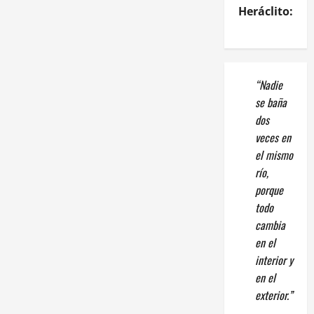
Heráclito:
“Nadie
se baña
dos
veces en
el mismo
río,
porque
todo
cambia
en el
interior y
en el
exterior.”