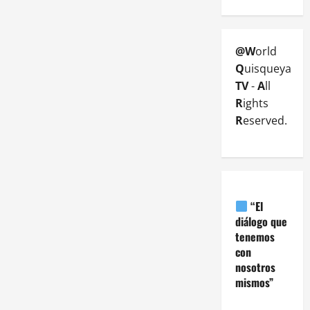
@W
orld
Q
uisqueya
TV
-
A
ll
R
ights
R
eserved.
“El
diálogo que
tenemos
con
nosotros
mismos”