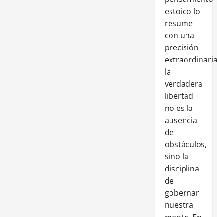
estoico lo
resume
con una
precisión
extraordinaria
la
verdadera
libertad
no es la
ausencia
de
obstáculos,
sino la
disciplina
de
gobernar
nuestra
mente. En