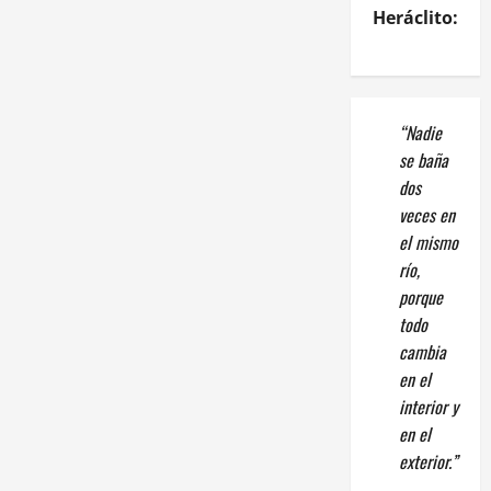
Heráclito:
“Nadie
se baña
dos
veces en
el mismo
río,
porque
todo
cambia
en el
interior y
en el
exterior.”