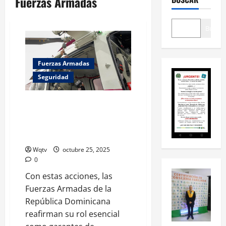
Fuerzas Armadas
Buscar
Fuerzas Armadas
Seguridad
Fuerzas Armadas listas para
operaciones de rescate y apoyo
humanitario ante los efectos de
la tormenta Melissa
Wqtv
octubre 25, 2025
0
Con estas acciones, las
Fuerzas Armadas de la
República Dominicana
reafirman su rol esencial