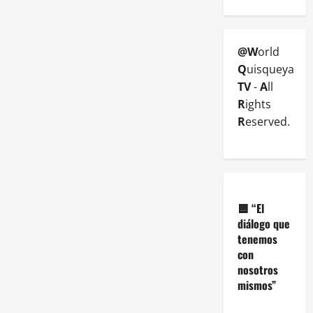
@W
orld
Q
uisqueya
TV
-
A
ll
R
ights
R
eserved.
🟦
“El
diálogo que
tenemos
con
nosotros
mismos”