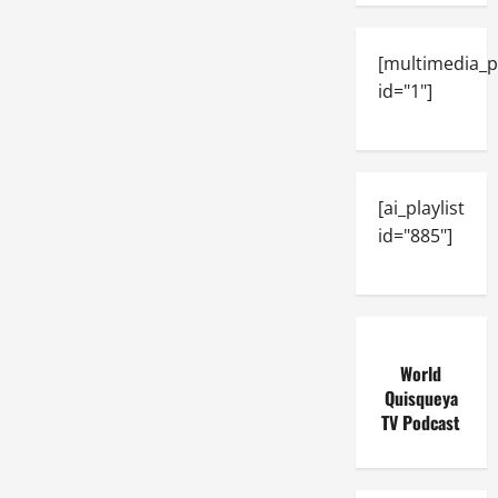
[multimedia_p
id="1"]
[ai_playlist
id="885"]
World
Quisqueya
TV Podcast