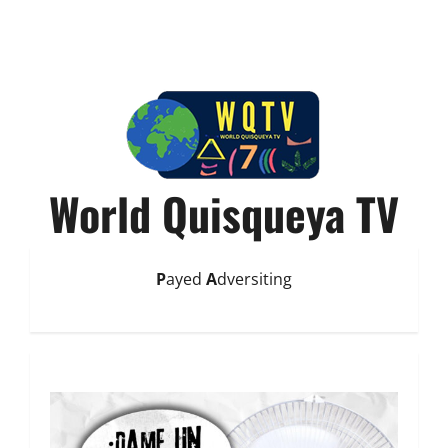
World Quisqueya TV
P
ayed
A
dversiting