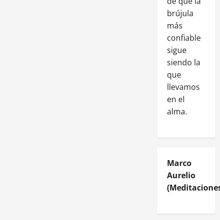
de que la
brújula
más
confiable
sigue
siendo la
que
llevamos
en el
alma.
Marco
Aurelio
(Meditaciones