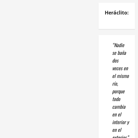
Heráclito:
“Nadie
se baña
dos
veces en
el mismo
río,
porque
todo
cambia
en el
interior y
en el
exterior.”