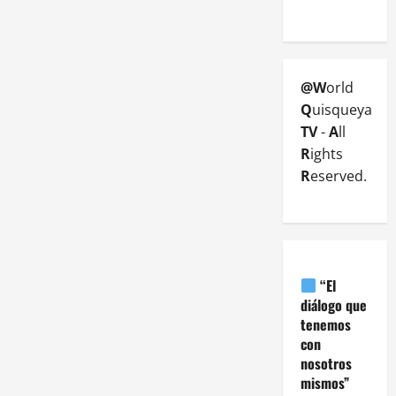
@W
orld
Q
uisqueya
TV
-
A
ll
R
ights
R
eserved.
“El
diálogo que
tenemos
con
nosotros
mismos”