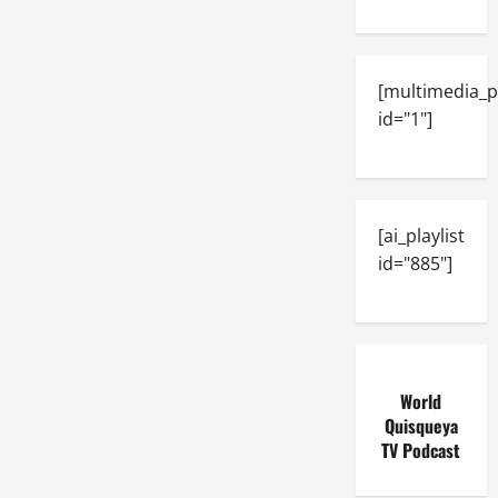
[multimedia_p
id="1"]
[ai_playlist
id="885"]
World
Quisqueya
TV Podcast