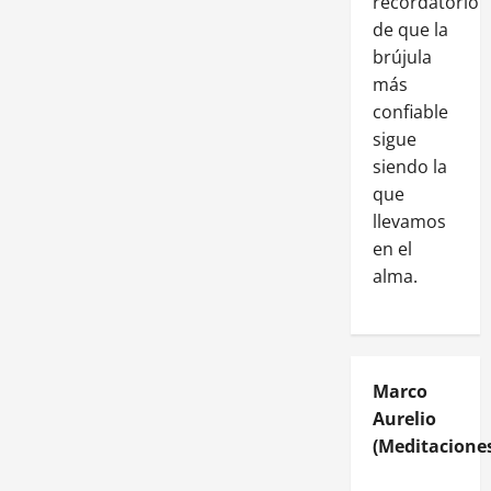
recordatorio
de que la
brújula
más
confiable
sigue
siendo la
que
llevamos
en el
alma.
Marco
Aurelio
(Meditaciones