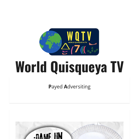
World Quisqueya TV
P
ayed
A
dversiting