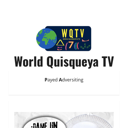
World Quisqueya TV
P
ayed
A
dversiting