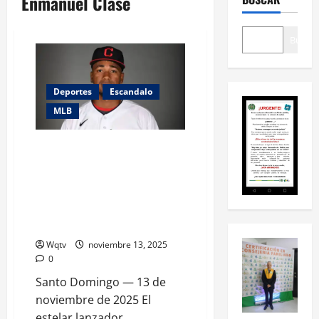
Enmanuel Clase
Buscar
Deportes
Escandalo
MLB
El estelar lanzador dominicano
Enmanuel Clase, quien juega
para los Cleveland Guardians de
las Grandes Ligas, se encuentra
en el centro de un escándalo
legal
Wqtv
noviembre 13, 2025
0
Santo Domingo — 13 de
noviembre de 2025 El
estelar lanzador