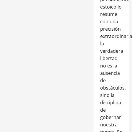
estoico lo
resume
con una
precisión
extraordinaria
la
verdadera
libertad
no es la
ausencia
de
obstáculos,
sino la
disciplina
de
gobernar
nuestra
mente. En