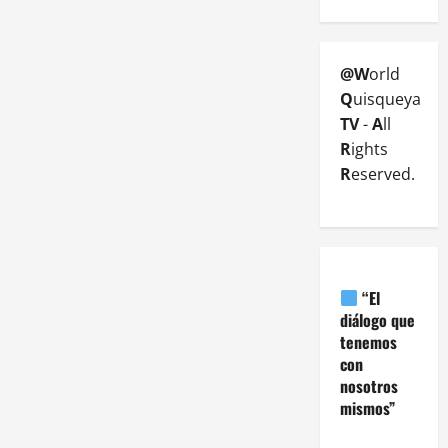
@W
orld
Q
uisqueya
TV
-
A
ll
R
ights
R
eserved.
“El
diálogo que
tenemos
con
nosotros
mismos”