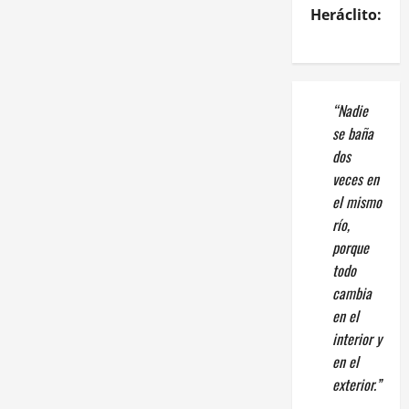
Heráclito:
“Nadie
se baña
dos
veces en
el mismo
río,
porque
todo
cambia
en el
interior y
en el
exterior.”