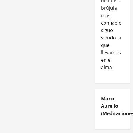
de que la
brújula
más
confiable
sigue
siendo la
que
llevamos
en el
alma.
Marco
Aurelio
(Meditaciones