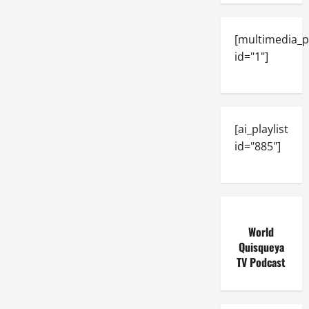
[multimedia_p
id="1"]
[ai_playlist
id="885"]
World
Quisqueya
TV Podcast