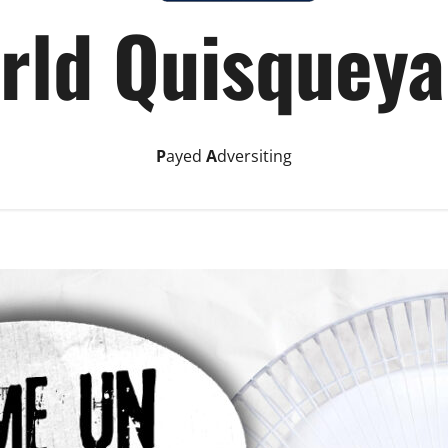
rld Quisqueya
P
ayed
A
dversiting