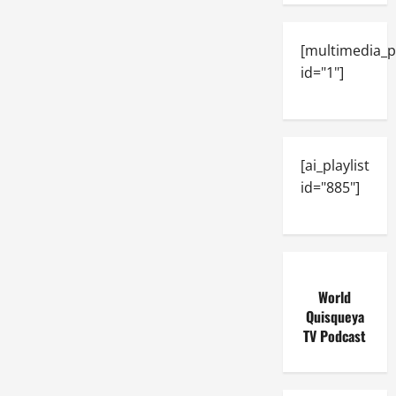
[multimedia_p
id="1"]
[ai_playlist
id="885"]
World
Quisqueya
TV Podcast