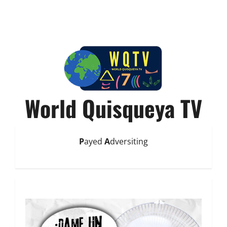
World Quisqueya TV
P
ayed
A
dversiting