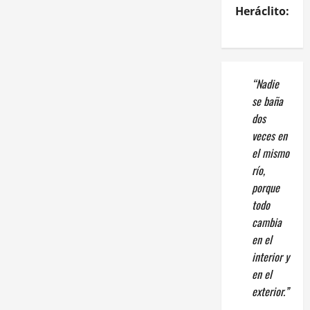
Heráclito:
“Nadie
se baña
dos
veces en
el mismo
río,
porque
todo
cambia
en el
interior y
en el
exterior.”