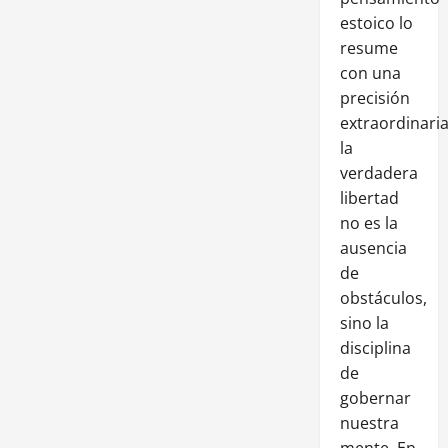
estoico lo
resume
con una
precisión
extraordinaria
la
verdadera
libertad
no es la
ausencia
de
obstáculos,
sino la
disciplina
de
gobernar
nuestra
mente. En