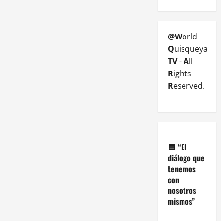
@W
orld
Q
uisqueya
TV
-
A
ll
R
ights
R
eserved.
🟦
“El
diálogo que
tenemos
con
nosotros
mismos”