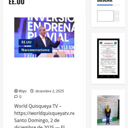
EE.UU
Buscar
EE.UU
Narcoterrorismo
RD extiende acuerdo con EE.
UU. para operaciones
antinarcóticos hasta abril de
2026
Wqtv
diciembre 2, 2025
0
World Quisqueya TV –
https://worldquisqueyatv.net
Santo Domingo, 2 de
diciembre de 2025 — El