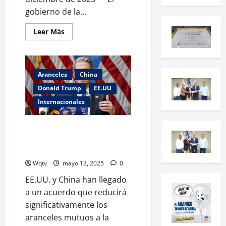
gobierno de la...
Leer Más
Aranceles
China
Donald Trump
EE.UU
Internacionales
EE.UU. y China llegan a un
acuerdo para reducir los
aranceles del 145 al 30%
Wqtv
mayo 13, 2025
0
EE.UU. y China han llegado
a un acuerdo que reducirá
significativamente los
aranceles mutuos a la