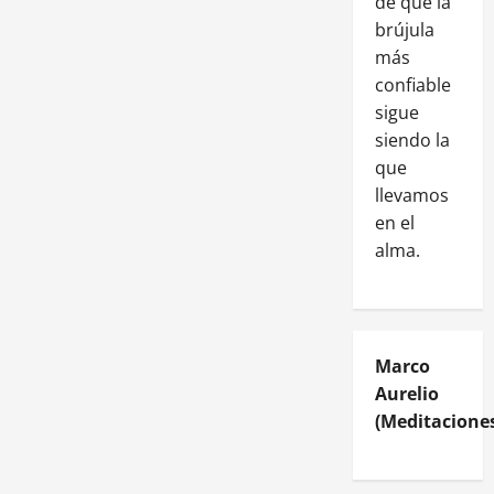
de que la
brújula
más
confiable
sigue
siendo la
que
llevamos
en el
alma.
Marco
Aurelio
(Meditaciones