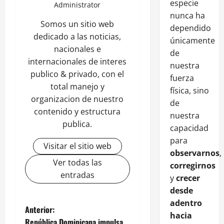
especie
Administrator
nunca ha
Somos un sitio web
dependido
dedicado a las noticias,
únicamente
nacionales e
de
internacionales de interes
nuestra
publico & privado, con el
fuerza
total manejo y
física, sino
organizacion de nuestro
de
contenido y estructura
nuestra
publica.
capacidad
para
Visitar el sitio web
observarnos
,
Ver todas las
corregirnos
entradas
y
crecer
desde
adentro
Anterior:
hacia
República Dominicana impulsa