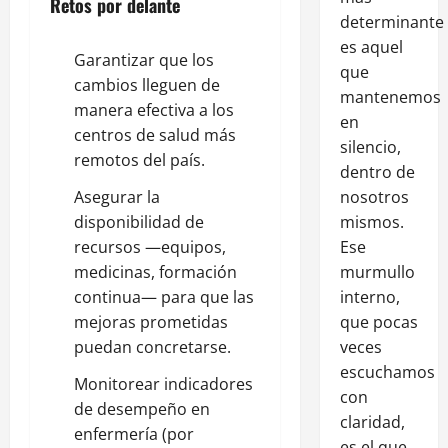
Retos por delante
determinante
es aquel
Garantizar que los
que
cambios lleguen de
mantenemos
manera efectiva a los
en
centros de salud más
silencio,
remotos del país.
dentro de
Asegurar la
nosotros
disponibilidad de
mismos.
recursos —equipos,
Ese
medicinas, formación
murmullo
continua— para que las
interno,
mejoras prometidas
que pocas
puedan concretarse.
veces
escuchamos
Monitorear indicadores
con
de desempeño en
claridad,
enfermería (por
es el que