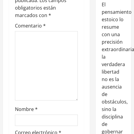
publicada.
Los campos
El
obligatorios están
pensamiento
marcados con
*
estoico lo
Comentario
*
resume
con una
precisión
extraordinaria
la
verdadera
libertad
no es la
ausencia
de
obstáculos,
Nombre
*
sino la
disciplina
de
gobernar
Correo electrónico
*