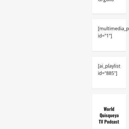
[multimedia_p
id="1"]
[ai_playlist
id="885"]
World
Quisqueya
TV Podcast