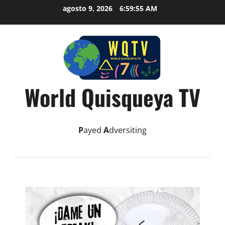
agosto 9, 2026
6:59:57 AM
World Quisqueya TV
P
ayed
A
dversiting