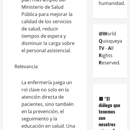
humanidad.
Ministerio de Salud
Pública para mejorar la
calidad de los servicios
de salud, reducir
@W
orld
tiempos de espera y
Q
uisqueya
disminuir la carga sobre
TV
-
A
ll
el personal asistencial.
R
ights
R
eserved.
Relevancia
La enfermería juega un
rol clave no solo en la
atención directa de
🟦
“El
pacientes, sino también
diálogo que
tenemos
en la prevención, el
con
seguimiento y la
nosotros
educación en salud. Una