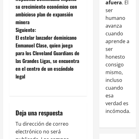
afuera
. El
su crecimiento económico con
ser
ambicioso plan de expansión
humano
minera
avanza
Siguiente:
cuando
El estelar lanzador dominicano
aprende a
Enmanuel Clase, quien juega
ser
para los Cleveland Guardians de
honesto
las Grandes Ligas, se encuentra
consigo
en el centro de un escándalo
mismo,
legal
incluso
cuando
esa
verdad es
incómoda.
Deja una respuesta
Tu dirección de correo
electrónico no será