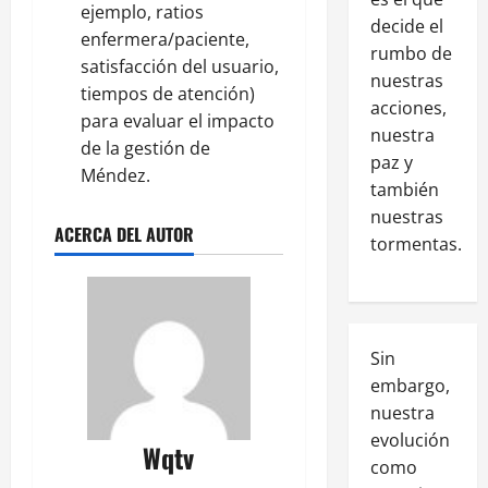
ejemplo, ratios
decide el
enfermera/paciente,
rumbo de
satisfacción del usuario,
nuestras
tiempos de atención)
acciones,
para evaluar el impacto
nuestra
de la gestión de
paz y
Méndez.
también
nuestras
ACERCA DEL AUTOR
tormentas.
Sin
embargo,
nuestra
evolución
Wqtv
como