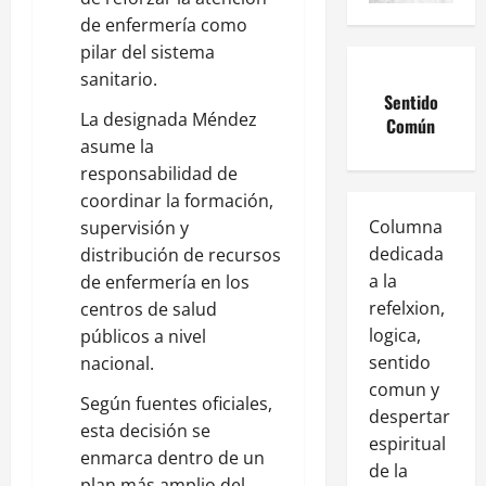
de enfermería como
pilar del sistema
sanitario.
Sentido
La designada Méndez
Común
asume la
responsabilidad de
coordinar la formación,
Columna
supervisión y
dedicada
distribución de recursos
a la
de enfermería en los
refelxion,
centros de salud
logica,
públicos a nivel
sentido
nacional.
comun y
Según fuentes oficiales,
despertar
esta decisión se
espiritual
enmarca dentro de un
de la
plan más amplio del