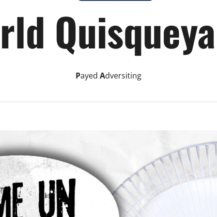
rld Quisqueya
P
ayed
A
dversiting