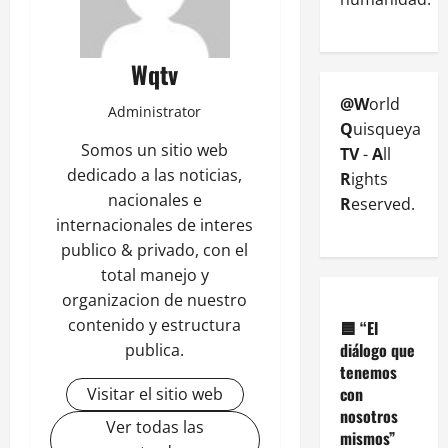
Wqtv
@W
orld
Administrator
Q
uisqueya
Somos un sitio web
TV
-
A
ll
dedicado a las noticias,
R
ights
nacionales e
R
eserved.
internacionales de interes
publico & privado, con el
total manejo y
organizacion de nuestro
contenido y estructura
🟦
“El
diálogo que
publica.
tenemos
con
Visitar el sitio web
nosotros
Ver todas las
mismos”