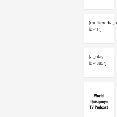
[multimedia_p
id="1"]
[ai_playlist
id="885"]
World
Quisqueya
TV Podcast