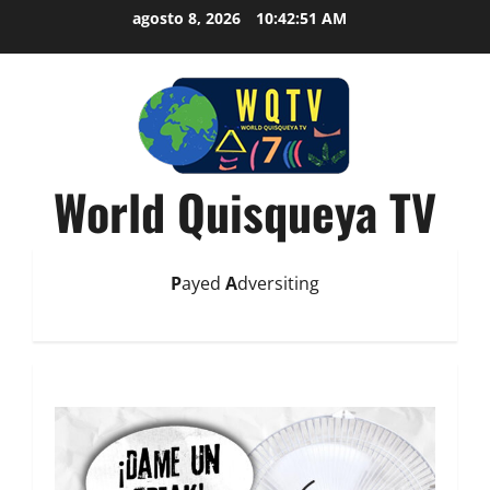
agosto 8, 2026
10:42:53 AM
World Quisqueya TV
P
ayed
A
dversiting