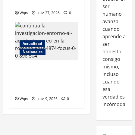
menos 12 heridos
ser
Wqtv
julio 27, 2026
0
humano
avanza
cuando
aprende a
ser
Actualidad
honesto
Nacionales
consigo
mismo,
Informe preliminar revela
incluso
cómo se desarrolló la
cuando
tragedia del avión que se
esa
incendió en La Romana
verdad es
Wqtv
julio 9, 2026
0
incómoda.