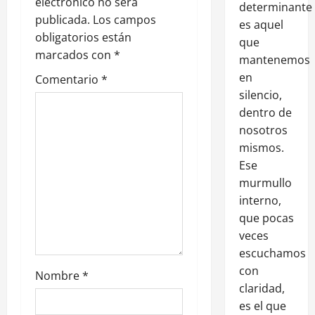
electrónico no será
determinante
publicada.
Los campos
es aquel
obligatorios están
que
marcados con
*
mantenemos
en
Comentario
*
silencio,
dentro de
nosotros
mismos.
Ese
murmullo
interno,
que pocas
veces
escuchamos
con
Nombre
*
claridad,
es el que