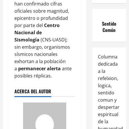
han confirmado cifras
oficiales sobre magnitud,
epicentro o profundidad
Sentido
por parte del
Centro
Común
Nacional de
Sismología
(CNS-UASD);
sin embargo, organismos
sísmicos nacionales
Columna
exhortan a la población
dedicada
a
permanecer alerta
ante
a la
posibles réplicas.
refelxion,
logica,
ACERCA DEL AUTOR
sentido
comun y
despertar
espiritual
de la
humanidad.