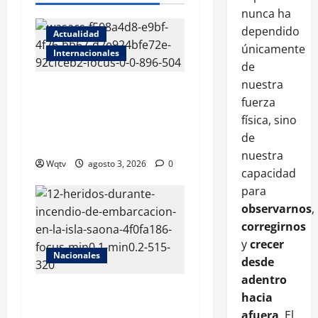
nunca ha
dependido
Actualidad
únicamente
Internacionales
de
nuestra
Elon Musk reacciona a
fuerza
comparación de la verja
física, sino
fronteriza entre RD y Haití
de
con la de Gaza
nuestra
Wqtv
agosto 3, 2026
0
capacidad
para
observarnos
,
corregirnos
y
crecer
Nacionales
desde
adentro
Embarcación se incendia en
hacia
isla Saona; reportan al
afuera
. El