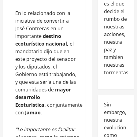
es el que
decide el
En lo relacionado con la
rumbo de
iniciativa de convertir a
nuestras
José Contreras en un
acciones,
importante
destino
nuestra
ecoturístico nacional,
el
paz y
mandatario dijo que en
también
este proyecto del senador
nuestras
y los diputados, el
tormentas.
Gobierno está trabajando,
y que esta sería una de las
comunidades de
mayor
desarrollo
Sin
Ecoturística,
conjuntamente
embargo,
con
Jamao
.
nuestra
evolución
“Lo importante es facilitar
como
el acceso, como lo estamos