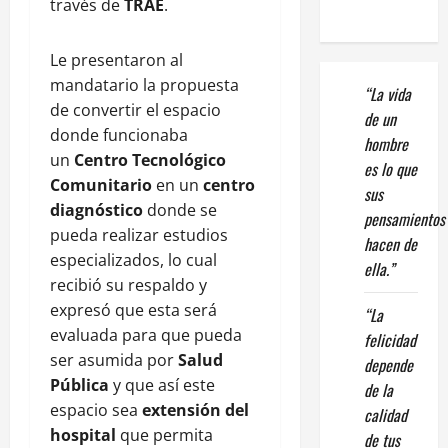
través de
TRAE
.
Le presentaron al
mandatario la propuesta
“La vida
de convertir el espacio
de un
donde funcionaba
hombre
un
Centro Tecnológico
es lo que
Comunitario
en un
centro
sus
diagnóstico
donde se
pensamientos
pueda realizar estudios
hacen de
especializados, lo cual
ella.”
recibió su respaldo y
expresó que esta será
“La
evaluada para que pueda
felicidad
ser asumida por
Salud
depende
Pública
y que así este
de la
espacio sea
extensión del
calidad
hospital
que permita
de tus