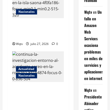
realidad
Wqtv
en
Un
Nacionales
fallo en
Embarcación se incendia en
Amazon
isla Saona; reportan al
Web
menos 12 heridos
Services
Wqtv
julio 27, 2026
0
ocasiona
problemas
en miles de
servicios y
Actualidad
aplicaciones
Nacionales
en internet
Informe preliminar revela
Wqtv
en
cómo se desarrolló la
Presidente
tragedia del avión que se
Abinader
incendió en La Romana
activa