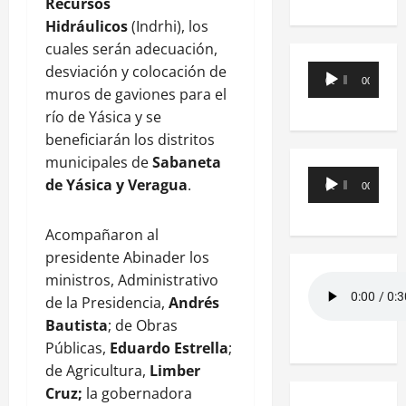
Recursos
Hidráulicos
(Indrhi), los
cuales serán adecuación,
desviación y colocación de
Reproductor
00:00
00:00
muros de gaviones para el
de
río de Yásica y se
audio
beneficiarán los distritos
municipales de
Sabaneta
Reproductor
de Yásica y Veragua
.
00:00
00:00
de
audio
Acompañaron al
presidente Abinader los
ministros, Administrativo
de la Presidencia,
Andrés
Bautista
; de Obras
Públicas,
Eduardo Estrella
;
de Agricultura,
Limber
Cruz;
la gobernadora