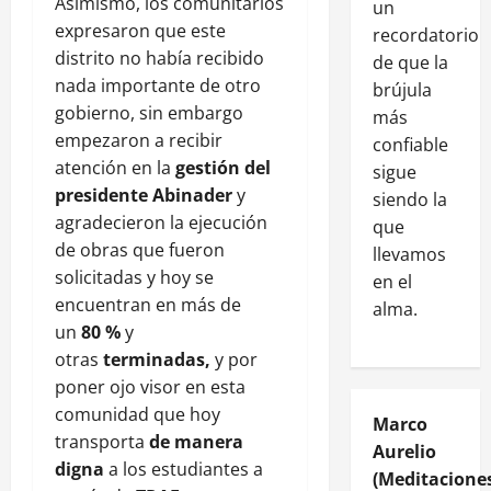
Asimismo, los comunitarios
un
expresaron que este
recordatorio
distrito no había recibido
de que la
nada importante de otro
brújula
gobierno, sin embargo
más
empezaron a recibir
confiable
atención en la
gestión del
sigue
presidente Abinader
y
siendo la
agradecieron la ejecución
que
de obras que fueron
llevamos
solicitadas y hoy se
en el
encuentran en más de
alma.
un
80 %
y
otras
terminadas,
y por
poner ojo visor en esta
comunidad que hoy
Marco
transporta
de manera
Aurelio
digna
a los estudiantes a
(Meditaciones