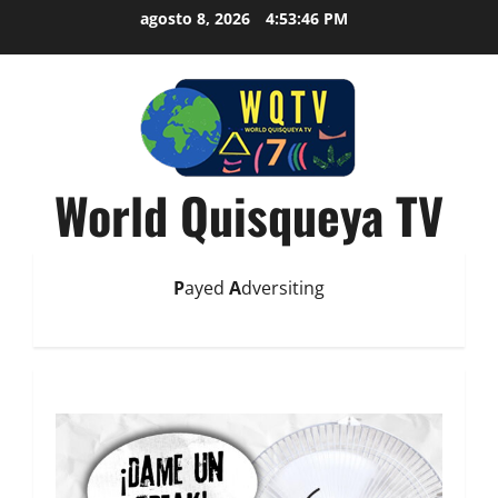
agosto 8, 2026
4:53:48 PM
World Quisqueya TV
P
ayed
A
dversiting