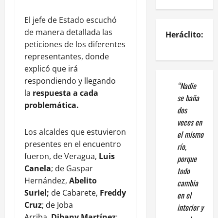
El jefe de Estado escuchó
de manera detallada las
Heráclito:
peticiones de los diferentes
representantes, donde
explicó que irá
respondiendo y llegando
“Nadie
la
respuesta a cada
se baña
problemática.
dos
veces en
Los alcaldes que estuvieron
el mismo
presentes en el encuentro
río,
fueron, de Veragua,
Luis
porque
Canela
; de Gaspar
todo
Hernández,
Abelito
cambia
Suriel;
de Cabarete,
Freddy
en el
Cruz
; de Joba
interior y
Arriba,
Dibany Martínez
;