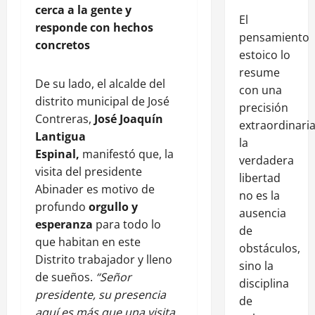
cerca a la gente y
El
responde con hechos
pensamiento
concretos
estoico lo
resume
De su lado, el alcalde del
con una
distrito municipal de José
precisión
Contreras,
José Joaquín
extraordinaria
Lantigua
la
Espinal,
manifestó que, la
verdadera
visita del presidente
libertad
Abinader es motivo de
no es la
profundo
orgullo y
ausencia
esperanza
para todo lo
de
que habitan en este
obstáculos,
Distrito trabajador y lleno
sino la
de sueños.
“Señor
disciplina
presidente, su presencia
de
aquí es más que una visita