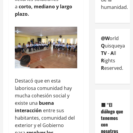
a
corto, mediano y largo
humanidad.
plazo.
@W
orld
Q
uisqueya
TV
-
A
ll
R
ights
R
eserved.
Destacó que en esta
laboriosa comunidad hay
mucha cohesión social y
existe una
buena
🟦
“El
interacción
entre sus
diálogo que
tenemos
habitantes, comunidad del
con
exterior y el Gobierno
nosotros
para
resolver los