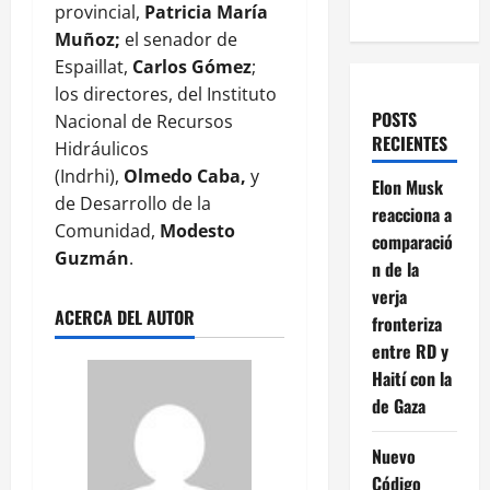
provincial,
Patricia María
Muñoz;
el senador de
Espaillat,
Carlos Gómez
;
los directores, del Instituto
POSTS
Nacional de Recursos
RECIENTES
Hidráulicos
(Indrhi),
Olmedo Caba,
y
Elon Musk
de Desarrollo de la
reacciona a
Comunidad,
Modesto
comparació
Guzmán
.
n de la
verja
ACERCA DEL AUTOR
fronteriza
entre RD y
Haití con la
de Gaza
Nuevo
Código