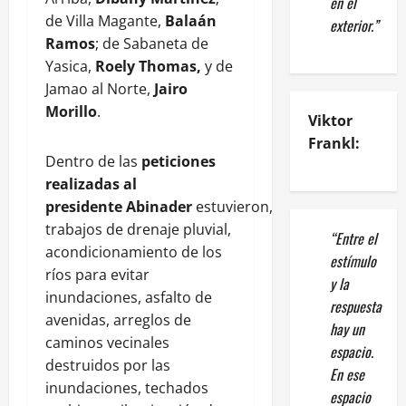
en el
de Villa Magante,
Balaán
exterior.”
Ramos
; de Sabaneta de
Yasica,
Roely Thomas,
y de
Jamao al Norte,
Jairo
Morillo
.
Viktor
Frankl:
Dentro de las
peticiones
realizadas al
presidente
Abinader
estuvieron,
trabajos de drenaje pluvial,
“Entre el
acondicionamiento de los
estímulo
ríos para evitar
y la
inundaciones, asfalto de
respuesta
avenidas, arreglos de
hay un
caminos vecinales
espacio.
destruidos por las
En ese
inundaciones, techados
espacio