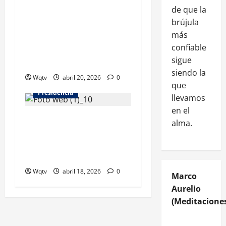
de que la
Presidente Abinader deja en
brújula
funcionamiento áreas
más
remozadas y ampliadas del
confiable
Hospital Municipal La
sigue
Victoria
Actualidad
Clima
siendo la
Wqtv
abril 20, 2026
0
Nacionales
que
Presidencia
llevamos
en el
Presidente recorre
alma.
provincias afectadas por
intensas lluvias y anuncia
medidas de apoyo
Wqtv
abril 18, 2026
0
Marco
Aurelio
(Meditaciones