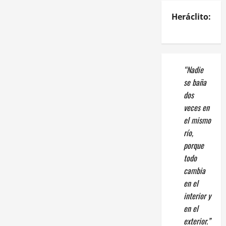
Heráclito:
“Nadie
se baña
dos
veces en
el mismo
río,
porque
todo
cambia
en el
interior y
en el
exterior.”