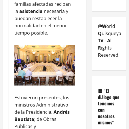
familias afectadas reciban
la
asistencia
necesaria y
puedan restablecer la
normalidad en el menor
@W
orld
tiempo posible.
Q
uisqueya
TV
-
A
ll
R
ights
R
eserved.
🟦
“El
diálogo que
Estuvieron presentes, los
tenemos
ministros Administrativo
con
de la Presidencia,
Andrés
nosotros
Bautista
; de Obras
mismos”
Públicas y