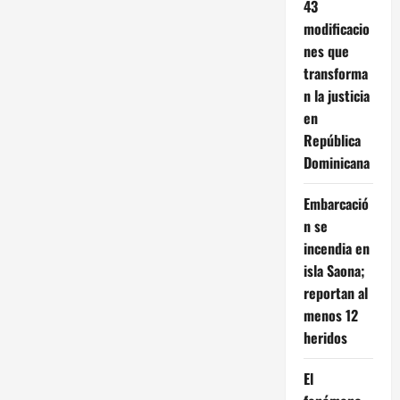
43
modificacio
nes que
transforma
n la justicia
en
República
Dominicana
Embarcació
n se
incendia en
isla Saona;
reportan al
menos 12
heridos
El