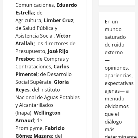
Comunicaciones,
Eduardo
Estrella;
de
Agricultura,
Limber Cruz
;
En un
de Salud Pública y
mundo
Asistencia Social,
Víctor
saturado
Atallah;
los directores de
de ruido
Presupuesto,
José Rijo
externo
Presbot
; de Compras y
—
Contrataciones,
Carlos
opiniones,
Pimentel
; de Desarrollo
apariencias,
Social Supérate,
Gloria
expectativas
Reyes
; del Instituto
ajenas— a
Nacional de Aguas Potables
menudo
y Alcantarillados
olvidamos
(Inapa),
Wellington
que el
Arnaud
; de
diálogo
Promipyme,
Fabricio
más
Gómez Mazara;
del
determinante