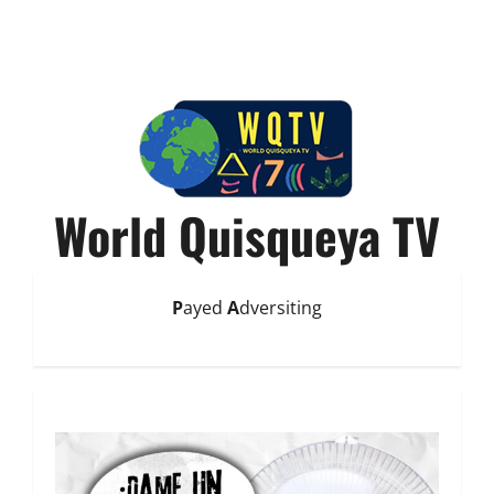
World Quisqueya TV
P
ayed
A
dversiting