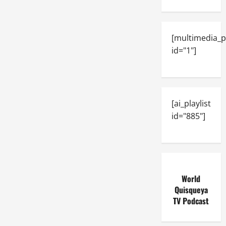
[multimedia_p
id="1"]
[ai_playlist
id="885"]
World
Quisqueya
TV Podcast