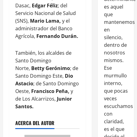
Dasac,
Edgar Féliz
; del
es aquel
Servicio Nacional de Salud
que
(SNS),
Mario Lama,
y el
mantenemos
administrador del Banco
en
Agrícola,
Fernando Durán.
silencio,
dentro de
nosotros
También, los alcaldes de
mismos.
Santo Domingo
Ese
Norte,
Betty Gerónimo
; de
murmullo
Santo Domingo Este,
Dio
interno,
Astacio
; de Santo Domingo
que pocas
Oeste,
Francisco Peña,
y
veces
de Los Alcarrizos,
Junior
escuchamos
Santos.
con
claridad,
ACERCA DEL AUTOR
es el que
decide el