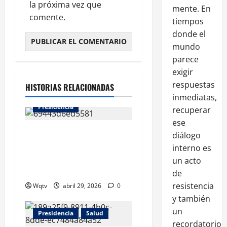
la próxima vez que
mente. En
comente.
tiempos
donde el
mundo
parece
exigir
Junta Central Electoral
respuestas
HISTORIAS RELACIONADAS
Nacionales
inmediatas,
Presidencia
recuperar
ese
¿Puedo ir maquillada a
diálogo
sacar mi nueva cédula? Lo
interno es
que debes saber antes de
un acto
asistir a tu cita?
de
resistencia
Wqtv
abril 29, 2026
0
y también
un
Presidencia
Salud
recordatorio