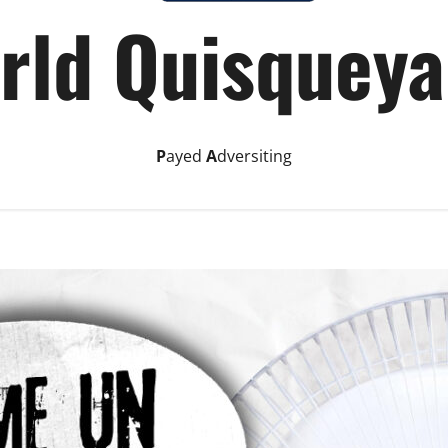
rld Quisqueya
P
ayed
A
dversiting